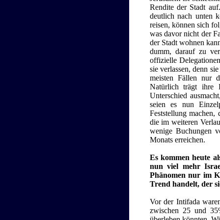
Rendite der Stadt auf.
deutlich nach unten k
reisen, können sich fo
was davor nicht der Fa
der Stadt wohnen kann 
dumm, darauf zu ve
offizielle Delegation
sie verlassen, denn sie
meisten Fällen nur d
Natürlich trägt ihre
Unterschied ausmacht
seien es nun Einzel
Feststellung machen, 
die im weiteren Verla
wenige Buchungen vo
Monats erreichen.
Es kommen heute also
nun viel mehr Israe
Phänomen nur im Kin
Trend handelt, der si
Vor der Intifada waren
zwischen 25 und 35%
überleben könnten. Wi