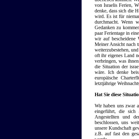
von Israelis Ferien, 
denke, dass sich die H
wird. Es ist für niem
durchmacht. Wenn wi
Gedanken zu kommen, 
paar Ferientage in ein
wir auf bescheidene 
Meiner Ansicht nach tr
weiterzubestehen, und 
oft ihr eigenes Land 
verbringen, was ihnen
die Situation der isra
wäre. Ich denke bei
europäische Charter
letztjährige Weihnacht
Hat Sie diese Situati
Wir haben uns zwar a
eingeführt, die sich
Angestellten und d
beschlossen, uns weit
unsere Kundschaft gewö
z.B. auf fast den ge