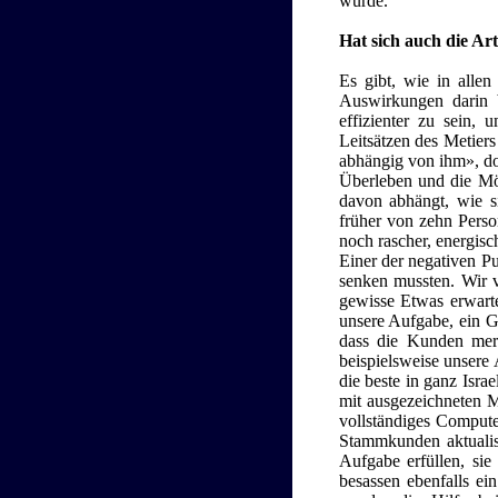
wurde.
Hat sich auch die Ar
Es gibt, wie in allen
Auswirkungen darin 
effizienter zu sein,
Leitsätzen des Metier
abhängig von ihm», doc
Überleben und die Mög
davon abhängt, wie sie
früher von zehn Perso
noch rascher, energis
Einer der negativen Pu
senken mussten. Wir v
gewisse Etwas erwart
unsere Aufgabe, ein G
dass die Kunden mer
beispielsweise unsere 
die beste in ganz Isra
mit ausgezeichneten 
vollständiges Compute
Stammkunden aktualisi
Aufgabe erfüllen, sie
besassen ebenfalls e