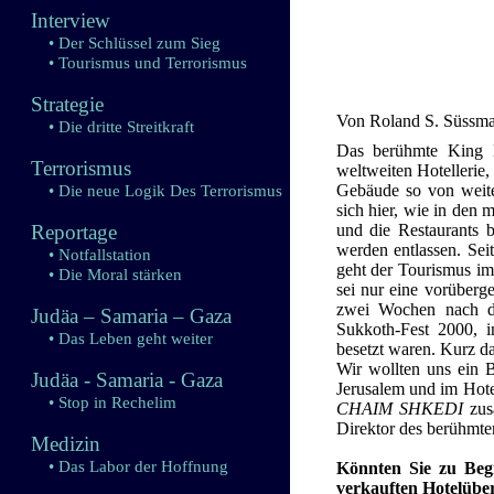
Interview
• Der Schlüssel zum Sieg
• Tourismus und Terrorismus
Strategie
Von Roland S. Süssm
• Die dritte Streitkraft
Das berühmte King D
Terrorismus
weltweiten Hotellerie
Gebäude so von weite
• Die neue Logik Des Terrorismus
sich hier, wie in den 
Reportage
und die Restaurants b
werden entlassen. Seit
• Notfallstation
geht der Tourismus im
• Die Moral stärken
sei nur eine vorüberge
zwei Wochen nach d
Judäa – Samaria – Gaza
Sukkoth-Fest 2000, im
• Das Leben geht weiter
besetzt waren. Kurz da
Wir wollten uns ein B
Judäa - Samaria - Gaza
Jerusalem und im Hot
• Stop in Rechelim
CHAIM SHKEDI
zus
Direktor des berühmte
Medizin
• Das Labor der Hoffnung
Könnten Sie zu Begi
verkauften Hotelübe