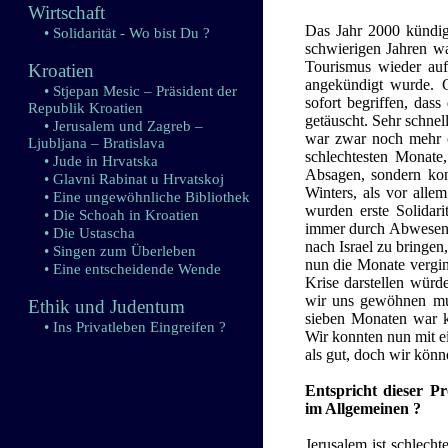
Wirtschaft
Das Jahr 2000 kündigt
• Solidarität - Wo bist Du ?
schwierigen Jahren wa
Tourismus wieder auf
Kroatien
angekündigt wurde. G
• Stjepan Mesic – Präsident der
sofort begriffen, dass
Republik Kroatien
getäuscht. Sehr schnel
• Jerusalem und Zagreb –
war zwar noch mehr o
Ljubljana – Bratislava
schlechtesten Monate,
• Jude in Hrvatska
Absagen, sondern kon
• Glavni Rabinat u Hrvatskoj
Winters, als vor alle
• Eine ungewöhnliche Bibliothek
wurden erste Solidari
• Die Schoah in Kroatien
immer durch Abwesenhe
• Die Ustascha
nach Israel zu bringen
• Singen zum Überleben
nun die Monate vergin
• Eine entscheidende Wende
Krise darstellen würde
wir uns gewöhnen mus
Ethik und Judentum
sieben Monaten war ke
• Ins Privatleben Eingreifen ?
Wir konnten nun mit ei
als gut, doch wir könn
Entspricht dieser P
im Allgemeinen ?
Jerusalem ist schlech