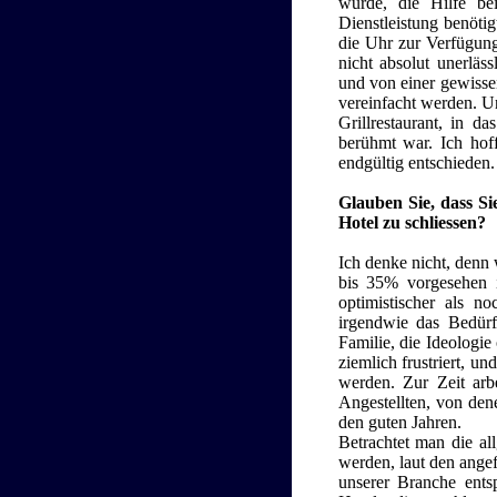
wurde, die Hilfe be
Dienstleistung benöti
die Uhr zur Verfügung
nicht absolut unerläs
und von einer gewisse
vereinfacht werden. U
Grillrestaurant, in d
berühmt war. Ich hof
endgültig entschieden.
Glauben Sie, dass Si
Hotel zu schliessen?
Ich denke nicht, denn 
bis 35% vorgesehen i
optimistischer als 
irgendwie das Bedürfn
Familie, die Ideologi
ziemlich frustriert, u
werden. Zur Zeit arb
Angestellten, von dene
den guten Jahren.
Betrachtet man die al
werden, laut den angef
unserer Branche entsp