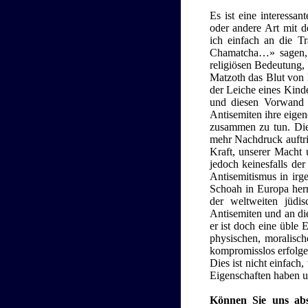
Es ist eine interessa
oder andere Art mit 
ich einfach an die T
Chamatcha…» sagen, d
religiösen Bedeutung, 
Matzoth das Blut von 
der Leiche eines Kinde
und diesen Vorwand 
Antisemiten ihre eige
zusammen zu tun. Die 
mehr Nachdruck auftrit
Kraft, unserer Macht 
jedoch keinesfalls de
Antisemitismus in irg
Schoah in Europa herrs
der weltweiten jüdi
Antisemiten und an di
er ist doch eine üble
physischen, moralisch
kompromisslos erfolge
Dies ist nicht einfach
Eigenschaften haben un
Können Sie uns abs