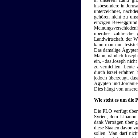
in unserem Land gros
insbesondere in Jerus
unterzeichnet, nachd
gehören nicht zu uns
einzigen Beweggrund: 
Meinungsverschiedenh
überdies zahlreiche
Landwirtschaft, der W
kann man nun feststel
Das damalige Ägypten 
Mann, nämlich Joseph,
ein, «das Joseph nicht
zu vernichten. Leute 
durch Israel erfahren
jedoch überzeugt, das
Ägypten und Jordanien
Dies hängt von unserer
Wie steht es um die
Die PLO verfügt über z
Syrien, dem Libanon u
dank Verträgen über ge
diese Staaten davon zu
sollen. Man darf nich