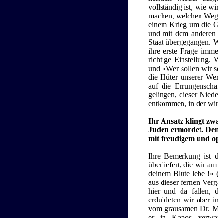
vollständig ist, wie 
machen, welchen Weg w
einem Krieg um die G
und mit dem anderen 
Staat übergegangen. W
ihre erste Frage imme
richtige Einstellung. 
und «Wer sollen wir s
die Hüter unserer Wert
auf die Errungenscha
gelingen, dieser Niede
entkommen, in der wir
Ihr Ansatz klingt zwa
Juden ermordet. Denk
mit freudigem und op
Ihre Bemerkung ist d
überliefert, die wir a
deinem Blute lebe !»
aus dieser fernen Verg
hier und da fallen, 
erduldeten wir aber i
vom grausamen Dr. Me
er in Kapos verwan