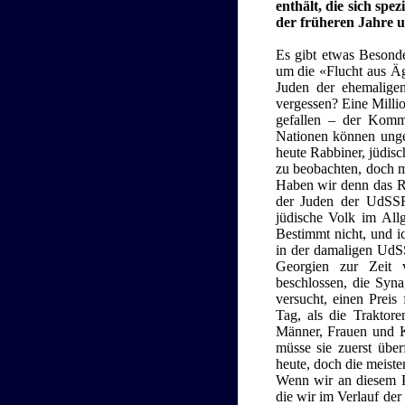
enthält, die sich spe
der früheren Jahre u
Es gibt etwas Besonde
um die «Flucht aus Äg
Juden der ehemalige
vergessen? Eine Millio
gefallen – der Kommu
Nationen können ungeh
heute Rabbiner, jüdisc
zu beobachten, doch me
Haben wir denn das R
der Juden der UdSSR 
jüdische Volk im All
Bestimmt nicht, und i
in der damaligen UdSS
Georgien zur Zeit 
beschlossen, die Syna
versucht, einen Prei
Tag, als die Traktore
Männer, Frauen und 
müsse sie zuerst übe
heute, doch die meisten
Wenn wir an diesem P
die wir im Verlauf der