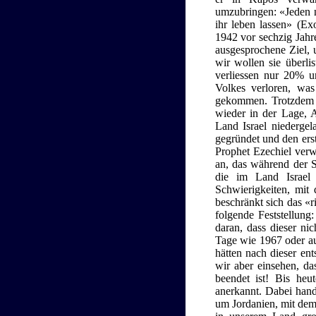
umzubringen: «Jeden n
ihr leben lassen» (Ex
1942 vor sechzig Jahre
ausgesprochene Ziel, 
wir wollen sie überli
verliessen nur 20% 
Volkes verloren, wa
gekommen. Trotzdem s
wieder in der Lage, 
Land Israel niederge
gegründet und den erst
Prophet Ezechiel verw
an, das während der S
die im Land Israel 
Schwierigkeiten, mit 
beschränkt sich das «r
folgende Feststellung
daran, dass dieser ni
Tage wie 1967 oder au
hätten nach dieser ent
wir aber einsehen, da
beendet ist! Bis heut
anerkannt. Dabei hand
um Jordanien, mit dem