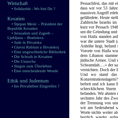
Wirtschaft
Pessachfest, das mit e
dass wir vor 53 Jahr
• Solidarität - Wo bist Du ?
massiven Angriff erleb
gefährdete. Heute stel
Kroatien
Zahlreiche Israelis im
• Stjepan Mesic – Präsident der
kurz vor Pessach 1948
Republik Kroatien
um die Gründung und d
• Jerusalem und Zagreb –
von Haifa standen auf
Ljubljana – Bratislava
war die untere Stadt 
• Jude in Hrvatska
Anhöhe liegt, befand 
• Glavni Rabinat u Hrvatskoj
Vororte von Haifa wu
• Eine ungewöhnliche Bibliothek
dem Libanon stammen
• Die Schoah in Kroatien
jüdische Armee. Und w
• Die Ustascha
Scheamdah….» der sagt
• Singen zum Überleben
vernichten. Doch der He
• Eine entscheidende Wende
Und wo stand das 
Konzentrationslagern
Ethik und Judentum
befreit und ich kann 
• Ins Privatleben Eingreifen ?
schrecklichem Sturm 
befanden. Wir ahnten n
sechsten Jahr des Zwe
der Trennung von unse
wir am Sederabend sa
Worte nichts weiter a
herrlich wieder aufg