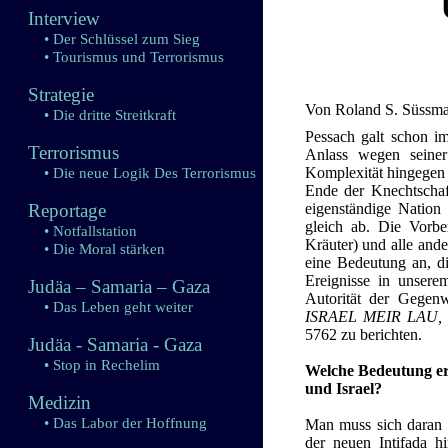
Interview
• Der Schlüssel zum Sieg
• Tourismus und Terrorismus
Strategie
Von Roland S. Süssm
• Die dritte Streitkraft
Pessach galt schon im
Terrorismus
Anlass wegen seiner
Komplexität hingegen 
• Die neue Logik Des Terrorismus
Ende der Knechtschaf
Reportage
eigenständige Nation 
gleich ab. Die Vorbe
• Notfallstation
Kräuter) und alle an
• Die Moral stärken
eine Bedeutung an, d
Ereignisse in unsere
Judäa – Samaria – Gaza
Autorität der Gegen
• Das Leben geht weiter
ISRAEL MEIR LAU,
5762 zu berichten.
Judäa - Samaria - Gaza
• Stop in Rechelim
Welche Bedeutung erh
und Israel?
Medizin
• Das Labor der Hoffnung
Man muss sich daran e
der neuen Intifada hi