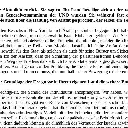
Aktualität zurück. Sie sagten, Ihr Land beteilige sich an der 
en Generalversammlung der UNO wurden Sie während fast e
 auch über die Haltung von Arafat gesprochen, der selber ein Ter
zten Besuchs in New York bin ich Arafat persönlich begegnet. Ich habe 
nehmen müsse, um der Gewalt in Israel Einhalt zu gebieten. Wie Sie 
cken, wie beispielsweise die «Freiheit», die «Ideologie» oder die «Re
hrheit nur eine Reihe von Morden darstellt. Ich habe Arafat daran er
 sowohl für den Staat als solchen als auch für seine Bürger um Siche
 ich der Ansicht, dass die Schaffung der palästinensischen Behörde
dem Weg des Friedens darstellt. Ich habe Arafat ebenfalls gesagt, es sei
hren. Arafat gehört zu den Politikern, die nie eine klare und eindeu
ngen zurechtkommen muss, die innerhalb seiner Bewegung existieren.
er Grundlage der Ereignisse in Ihrem eigenen Land die weitere E
Wichtigkeit, die Schuld des Individuums anzuprangern. Wir haben, w
die territoriale Kontrolle und die ethnische Säuberung war. Alle Serb
er nicht so. Es gibt eine Reihe von Menschen, die entsetzliche Taten
n das Problem heranzugehen, hat die Gemüter beruhigt und uns ermög
be, dass ein derartiges Modell mit allen Feinheiten, die der besondere
ren sollte. Es ist unabdingbar, dass die palästinensische Behörde sich 
t, denn dadurch könnten sie allmählich das Vertrauen der Israelis gewin