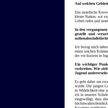
Auf welchen Gebiet
Das israelische Know-
kleine Nation, wir ex
Leben rufen und israe
In den vergangenen 
gestellt und veru
nationalsozialistis
Ich bezog mich dabei 
einen solchen Krimin
der vor kurzem in Ju
Ein wichtiger Punk
verbreiten. Wie steh
Jugend andererseits 
Es geht dabei um zwei
wurde. Die jungen Leu
in Wirklichkeit eine 
ich in unseren Schul
eingewilligt, dass d
höchstwahrscheinlic
Kroatiens stattfinden.