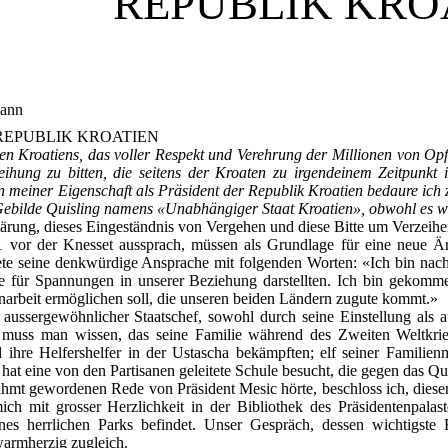
REPUBLIK KRO
mann
REPUBLIK KROATIEN
n Kroatiens, das voller Respekt und Verehrung der Millionen von Opfe
ihung zu bitten, die seitens der Kroaten zu irgendeinem Zeitpunkt i
In meiner Eigenschaft als Präsident der Republik Kroatien bedaure ich 
 Gebilde Quisling namens «Unabhängiger Staat Kroatien», obwohl es 
klärung, dieses Eingeständnis von Vergehen und diese Bitte um Verzeih
 vor der Knesset aussprach, müssen als Grundlage für eine neue Är
te seine denkwürdige Ansprache mit folgenden Worten: «Ich bin nac
lle für Spannungen in unserer Beziehung darstellten. Ich bin gekom
arbeit ermöglichen soll, die unseren beiden Ländern zugute kommt.»
n aussergewöhnlicher Staatschef, sowohl durch seine Einstellung als
 muss man wissen, das seine Familie während des Zweiten Weltkrieg
ihre Helfershelfer in der Ustascha bekämpften; elf seiner Familie
 hat eine von den Partisanen geleitete Schule besucht, die gegen das 
rühmt gewordenen Rede von Präsident Mesic hörte, beschloss ich, dies
ch mit grosser Herzlichkeit in der Bibliothek des Präsidentenpalast
ines herrlichen Parks befindet. Unser Gespräch, dessen wichtigst
 warmherzig zugleich.