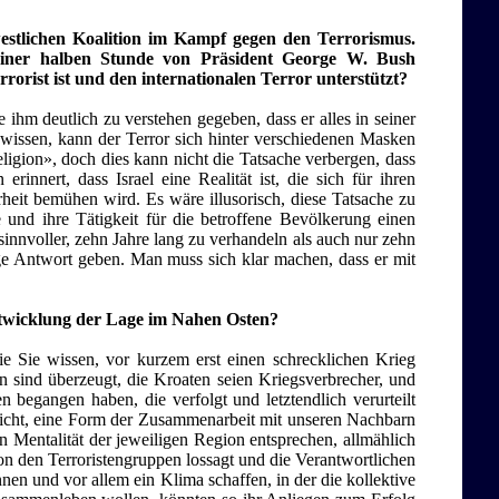
westlichen Koalition im Kampf gegen den Terrorismus.
iner halben Stunde von Präsident George W. Bush
rorist ist und den internationalen Terror unterstützt?
ihm deutlich zu verstehen gegeben, dass er alles in seiner
wissen, kann der Terror sich hinter verschiedenen Masken
ligion», doch dies kann nicht die Tatsache verbergen, dass
innert, dass Israel eine Realität ist, die sich für ihren
rheit bemühen wird. Es wäre illusorisch, diese Tatsache zu
 und ihre Tätigkeit für die betroffene Bevölkerung einen
 sinnvoller, zehn Jahre lang zu verhandeln als auch nur zehn
tige Antwort geben. Man muss sich klar machen, dass er mit
ntwicklung der Lage im Nahen Osten?
ie Sie wissen, vor kurzem erst einen schrecklichen Krieg
en sind überzeugt, die Kroaten seien Kriegsverbrecher, und
 begangen haben, die verfolgt und letztendlich verurteilt
licht, eine Form der Zusammenarbeit mit unseren Nachbarn
n Mentalität der jeweiligen Region entsprechen, allmählich
von den Terroristengruppen lossagt und die Verantwortlichen
nen und vor allem ein Klima schaffen, in der die kollektive