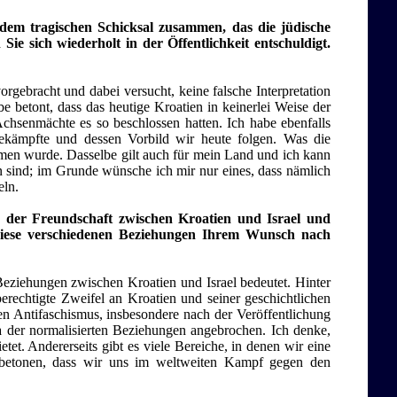
 dem tragischen Schicksal zusammen, das die jüdische
Sie sich wiederholt in der Öffentlichkeit entschuldigt.
gebracht und dabei versucht, keine falsche Interpretation
 betont, dass das heutige Kroatien in keinerlei Weise der
Achsenmächte es so beschlossen hatten. Ich habe ebenfalls
 bekämpfte und dessen Vorbild wir heute folgen. Was die
mmen wurde. Dasselbe gilt auch für mein Land und ich kann
n sind; im Grunde wünsche ich mir nur eines, dass nämlich
eln.
a der Freundschaft zwischen Kroatien und Israel und
 diese verschiedenen Beziehungen Ihrem Wunsch nach
Beziehungen zwischen Kroatien und Israel bedeutet. Hinter
berechtigte Zweifel an Kroatien und seiner geschichtlichen
n Antifaschismus, insbesondere nach der Veröffentlichung
 der normalisierten Beziehungen angebrochen. Ich denke,
etet. Andererseits gibt es viele Bereiche, in denen wir eine
betonen, dass wir uns im weltweiten Kampf gegen den