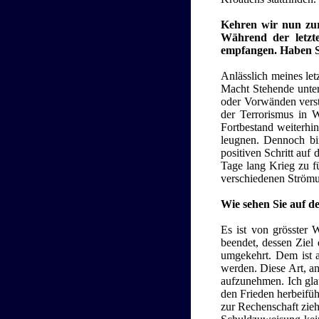
Kehren wir nun zur 
Während der letzt
empfangen. Haben Sie
Anlässlich meines let
Macht Stehende unter
oder Vorwänden verste
der Terrorismus in Wa
Fortbestand weiterhin
leugnen. Dennoch bin
positiven Schritt auf 
Tage lang Krieg zu fü
verschiedenen Strömu
Wie sehen Sie auf d
Es ist von grösster 
beendet, dessen Ziel 
umgekehrt. Dem ist ab
werden. Diese Art, a
aufzunehmen. Ich glau
den Frieden herbeifüh
zur Rechenschaft zieh