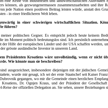
 eine Reihe von industriellen und landwirtschaftlichen Aktivitäten e
nders können, als gezwungenermassen zusammenzuarbeiten und ihre 
n jede Nation einen positiven Beitrag leisten würde, anstatt den Gru
en - in einer friedlicheren Welt leben.
genwärtig in einer schwierigen wirtschaftlichen Situation. K
te führen?
meiner politischen Gegner. Es entspricht jedoch heute keinem Bed
ie im Moment politisch bedeutungslos sind. Ich persönlich unternehme 
it der Hilfe der europäischen Länder und der USA schaffen werden, un
e der grösste ausländische Investor in unserem Land.
dem Präsidenten Kroatiens wäre unvollständig, wenn er nicht üb
rde. Wie könnte man sie beschreiben?
ind ausgezeichnet, insbesondere diejenigen mit der jüdischen Gem
tattete, wurde mir gesagt, ich sei der erste Staatschef seit Kaiser Fran
Dubrovnik gegangen, wo mir die Gemeinde einen herzlichen Empfang b
Kroatiens, Dr. Ognjen Kraus, und der Präsident der Gesellschaft 
ael-Reise der offiziellen Delegation an. Sie sehen, unsere Beziehungen 