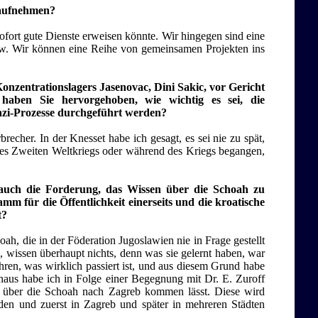
 aufnehmen?
ofort gute Dienste erweisen könnte. Wir hingegen sind eine
n usw. Wir können eine Reihe von gemeinsamen Projekten ins
nzentrationslagers Jasenovac, Dini Sakic, vor Gericht
haben Sie hervorgehoben, wie wichtig es sei, die
Nazi-Prozesse durchgeführt werden?
recher. In der Knesset habe ich gesagt, es sei nie zu spät,
 des Zweiten Weltkriegs oder während des Kriegs begangen,
 auch die Forderung, das Wissen über die Schoah zu
mm für die Öffentlichkeit einerseits und die kroatische
t?
, die in der Föderation Jugoslawien nie in Frage gestellt
, wissen überhaupt nichts, denn was sie gelernt haben, war
ahren, was wirklich passiert ist, und aus diesem Grund habe
aus habe ich in Folge einer Begegnung mit Dr. E. Zuroff
ng über die Schoah nach Zagreb kommen lässt. Diese wird
en und zuerst in Zagreb und später in mehreren Städten