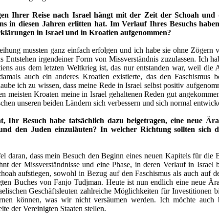
egen Ihrer Reise nach Israel hängt mit der Zeit der Schoah und
ns in diesen Jahren erlitten hat. Im Verlauf Ihres Besuchs haben 
klärungen in Israel und in Kroatien aufgenommen?
ihung mussten ganz einfach erfolgen und ich habe sie ohne Zögern vor
 Entstehen irgendeiner Form von Missverständnis zuzulassen. Ich habe
ens aus dem letzten Weltkrieg ist, das nur entstanden war, weil die 
 damals auch ein anderes Kroatien existierte, das den Faschismus
aube ich zu wissen, dass meine Rede in Israel selbst positiv aufgeno
 den meisten Kroaten meine in Israel gehaltenen Reden gut angekomme
chen unseren beiden Ländern sich verbessern und sich normal entwick
ht, Ihr Besuch habe tatsächlich dazu beigetragen, eine neue Är
und den Juden einzuläuten? In welcher Richtung sollten sich
fel daran, dass mein Besuch den Beginn eines neuen Kapitels für die 
hnt der Missverständnisse und eine Phase, in deren Verlauf in Israel 
hoah aufstiegen, sowohl in Bezug auf den Faschismus als auch auf de
gten Buches von Fanjo Tudjman. Heute ist nun endlich eine neue Ära
aelischen Geschäftsleuten zahlreiche Möglichkeiten für Investitionen bi
ernen können, was wir nicht versäumen werden. Ich möchte auch 
ite der Vereinigten Staaten stellen.