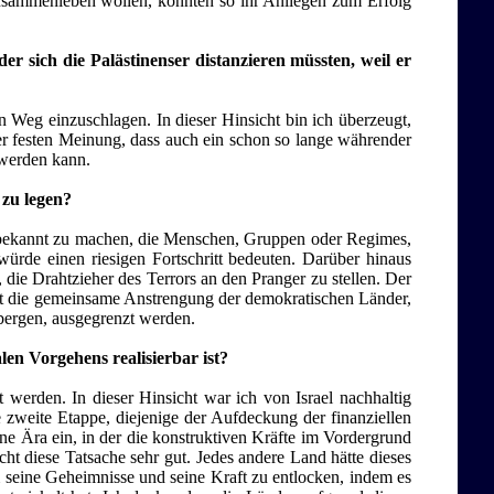
 zusammenleben wollen, könnten so ihr Anliegen zum Erfolg
er sich die Palästinenser distanzieren müssten, weil er
n Weg einzuschlagen. In dieser Hinsicht bin ich überzeugt,
der festen Meinung, dass auch ein schon so lange währender
 werden kann.
zu legen?
 bekannt zu machen, die Menschen, Gruppen oder Regimes,
ürde einen riesigen Fortschritt bedeuten. Darüber hinaus
, die Drahtzieher des Terrors an den Pranger zu stellen. Der
t die gemeinsame Anstrengung der demokratischen Länder,
rbergen, ausgegrenzt werden.
alen Vorgehens realisierbar ist?
t werden. In dieser Hinsicht war ich von Israel nachhaltig
e zweite Etappe, diejenige der Aufdeckung der finanziellen
ine Ära ein, in der die konstruktiven Kräfte im Vordergrund
cht diese Tatsache sehr gut. Jedes andere Land hätte dieses
m seine Geheimnisse und seine Kraft zu entlocken, indem es