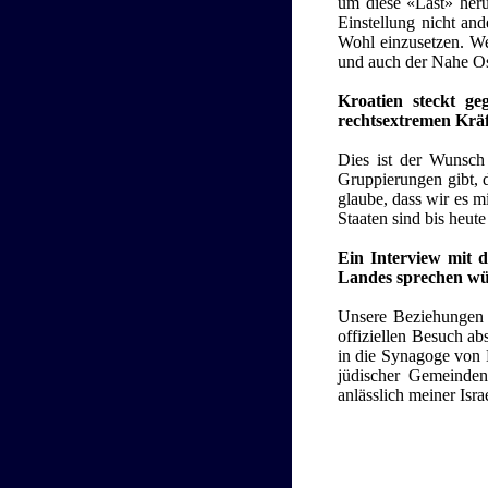
um diese «Last» herum
Einstellung nicht a
Wohl einzusetzen. Wen
und auch der Nahe Ost
Kroatien steckt ge
rechtsextremen Kräf
Dies ist der Wunsch 
Gruppierungen gibt, d
glaube, dass wir es m
Staaten sind bis heut
Ein Interview mit 
Landes sprechen wü
Unsere Beziehungen s
offiziellen Besuch abs
in die Synagoge von 
jüdischer Gemeinden 
anlässlich meiner Isr