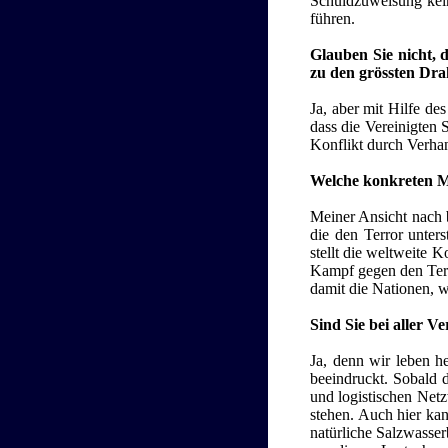
Schuldzuweisung keine
führen.
Glauben Sie nicht, d
zu den grössten Dra
Ja, aber mit Hilfe de
dass die Vereinigten 
Konflikt durch Verha
Welche konkreten M
Meiner Ansicht nach 
die den Terror unter
stellt die weltweite 
Kampf gegen den Terr
damit die Nationen, w
Sind Sie bei aller V
Ja, denn wir leben he
beeindruckt. Sobald d
und logistischen Netz
stehen. Auch hier kan
natürliche Salzwasser