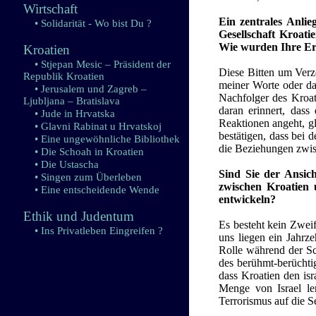
Wirtschaft
Ein zentrales Anli
• Solidarität - Wo bist Du ?
Gesellschaft Kroatie
Wie wurden Ihre Er
Kroatien
• Stjepan Mesic – Präsident der
Diese Bitten um Verze
Republik Kroatien
meiner Worte oder das
• Jerusalem und Zagreb –
Nachfolger des Kroati
Ljubljana – Bratislava
daran erinnert, dass
• Jude in Hrvatska
Reaktionen angeht, gl
• Glavni Rabinat u Hrvatskoj
bestätigen, dass bei
• Eine ungewöhnliche Bibliothek
die Beziehungen zwis
• Die Schoah in Kroatien
• Die Ustascha
Sind Sie der Ansic
• Singen zum Überleben
zwischen Kroatien 
• Eine entscheidende Wende
entwickeln?
Ethik und Judentum
Es besteht kein Zwei
• Ins Privatleben Eingreifen ?
uns liegen ein Jahrze
Rolle während der Sc
des berühmt-berüchti
dass Kroatien den isr
Menge von Israel l
Terrorismus auf die Se