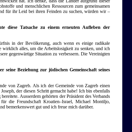
ntwickelt hat. Ich denke, dass die Länder aufgrund dieser
Rohstoffe und menschlichen Ressourcen zum gemeinsamen
nd für ihr Leid bei ihren Feinden zu suchen, würden wir –
önnte diese Tatsache zu einem erneuten Aufleben der
ürfnis in der Bevölkerung, auch wenn es einige radikale
wirklich alles, um die Arbeitslosigkeit zu senken, und ich
sere gegenwärtige Situation zu verbessern. Die Vereinigten
er seine Beziehung zur jüdischen Gemeinschaft seines
einde von Zagreb. Als ich der Gemeinde von Zagreb einen
z Joseph, der diesen Schritt gemacht habe! Ich bin ebenfalls
ereitete. Ausserdem gehörten der Präsident des Verbands
für die Freundschaft Kroatien–Israel, Michael Montiljo,
sind bemerkenswert gut und ich freue mich darüber.