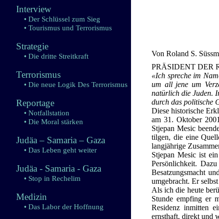
Interview
• Der Schlüssel zum Sieg
• Tourismus und Terrorismus
Strategie
Von Roland S. Süss
• Die dritte Streitkraft
PRÄSIDENT DER 
Terrorismus
«Ich spreche im Name
um all jene um Verze
• Die neue Logik Des Terrorismus
natürlich die Juden. 
Reportage
durch das politische
Diese historische Er
• Notfallstation
am 31. Oktober 2001
• Die Moral stärken
Stjepan Mesic beende
tilgen, die eine Que
Judäa – Samaria – Gaza
langjährige Zusammen
• Das Leben geht weiter
Stjepan Mesic ist ei
Persönlichkeit. Dazu
Judäa - Samaria - Gaza
Besatzungsmacht und 
• Stop in Rechelim
umgebracht. Er selbst
Als ich die heute be
Medizin
Stunde empfing er mi
• Das Labor der Hoffnung
Residenz inmitten e
ernsthaft, direkt und