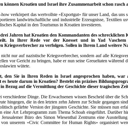
en können Kroatien und Israel ihre Zusammenarbeit schon rasch
how verkörpert das wertvollste «Exportgut» für unser Land, das uns s
portieren landwirtschaftliche und industrielle Erzeugnisse, Textilie
lisches Kapital in den Tourismus in Kroatien investieren.
drei Jahren hat Kroatien den Kommandanten des schrecklichen Ko
rteilt. In Ihrer Rede vor der Knesset und in Yad Vaschem 
chen Kriegsverbrecher zu verfolgen. Sollen in Ihrem Land weitere 
nicht nur auf nazistische Kriegsverbrecher, sondern auf alle Kriegsverb
ellen vor Gericht zu bringen, habe er nun seine Greueltaten während
goslawien wütete.
t, den Sie in Ihren Reden in Israel angesprochen haben, war
t es heute darum in Kroatien? Besteht ein präzises Bildungsprogra
in Bezug auf die Vermittlung der Geschichte dieser tragischen Zei
 verschiedene Dinge. Die Erwachsenen wissen Bescheid über die Schoah
te hingegen, die in den letzten zehn Jahren zur Schule gegangen sind
politisch gefärbte Version der jüngsten Geschichte. Sie müssen nun erf
en eine Art Lehrprogramm zum Thema Schoah eingeführt. Darüber hin
as Jerusalemer Büro des Simon Wiesenthal Zentrums eine Ausstellu
h von unserem «Civic Committee for Human Rights» organisiert werd