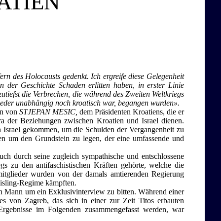
ATIEN
rn des Holocausts gedenkt. Ich ergreife diese Gelegenheit
n der Geschichte Schaden erlitten haben, in erster Linie
zutiefst die Verbrechen, die während des Zweiten Weltkriegs
weder unabhängig noch kroatisch war, begangen wurden».
en von
STJEPAN MESIC,
dem Präsidenten Kroatiens, die er
a der Beziehungen zwischen Kroatien und Israel dienen.
h Israel gekommen, um die Schulden der Vergangenheit zu
men um den Grundstein zu legen, der eine umfassende und
 auch durch seine zugleich sympathische und entschlossene
s zu den antifaschistischen Kräften gehörte, welche die
nmitglieder wurden von der damals amtierenden Regierung
Quisling-Regime kämpften.
en Mann um ein Exklusivinterview zu bitten. Während einer
es von Zagreb, das sich in einer zur Zeit Titos erbauten
e Ergebnisse im Folgenden zusammengefasst werden, war