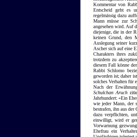
Kommentar von Rabbi M
Entscheid geht es 
regelmässig dazu auffo
Mann müsse zur Sche
angesehen wird. Auf de
diejenige, die in der
keinen Grund, den M
Auslegung seiner kur
Ascher sich auf eine E
Charakters ihres zuk
trotzdem zu akzeptie
diesem Fall könne de
Rabbi Schlomo bezie
geworden ist; daher is
solches Verhalten für e
Nach der Erwähnung
Schulchan Aruch
ziti
Jahrhundert: «Ein Ehem
wie jeder Mann, der s
bestrafen, ihn aus der
dazu verpflichten, un
einwilligt, wird er 
Vorwarnung gezwunge
Ehefrau ein Verhalte
Ungläubigen toleriert 