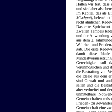
Halten wir fest, dass
und sie daher als ebens
Im Kapitel, das als E
Mischpat
), beleuchte
recht ähnlichen Rede
Das erste Sprichwort
Zweiten Tempels lebte
und der Anwendung vo
aus dem 2. Jahrhunder
Wahrheit und Frieden.
gab. Die erste Redewe
damit diese Ideal
Mindestvoraussetzunge
Gerechtigkeit soll 
verunmöglichen und de
die Bestrafung von Ver
die Ideale aus dem er
sind Gewalt und ande
selten und die Bestra
aber verbreitet und de
unmittelbare Notwen
Gemeinschaften müss
Frieden» zu gewährleis
Gemeinschaft eine zwi