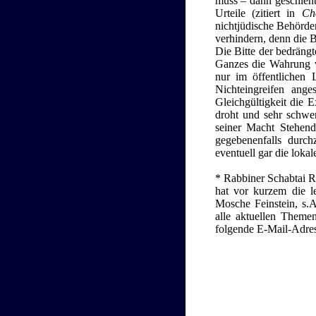
muss – dann geschieht 
Urteile (zitiert in
Ch
nichtjüdische Behörden
verhindern, denn die 
Die Bitte der bedrängt
Ganzes die Wahrung v
nur im öffentlichen 
Nichteingreifen ange
Gleichgültigkeit die 
droht und sehr schwer
seiner Macht Stehen
gegebenenfalls durch
eventuell gar die lokal
* Rabbiner Schabtai Ra
hat vor kurzem die l
Mosche Feinstein, s.A
alle aktuellen Theme
folgende E-Mail-Adres