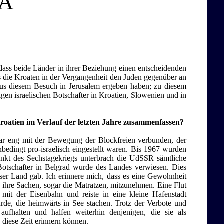
VA
 dass beide Länder in ihrer Beziehung einen entscheidenden
s die Kroaten in der Vergangenheit den Juden gegenüber an
aus diesem Besuch in Jerusalem ergeben haben; zu diesem
igen israelischen Botschafter in Kroatien, Slowenien und in
roatien im Verlauf der letzten Jahre zusammenfassen?
war eng mit der Bewegung der Blockfreien verbunden, der
bedingt pro-israelisch eingestellt waren. Bis 1967 wurden
nkt des Sechstagekriegs unterbrach die UdSSR sämtliche
 Botschafter in Belgrad wurde des Landes verwiesen. Dies
nser Land gab. Ich erinnere mich, dass es eine Gewohnheit
le ihre Sachen, sogar die Matratzen, mitzunehmen. Eine Flut
mit der Eisenbahn und reiste in eine kleine Hafenstadt
de, die heimwärts in See stachen. Trotz der Verbote und
aufhalten und halfen weiterhin denjenigen, die sie als
n diese Zeit erinnern können.