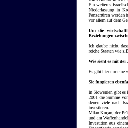
Ein weiteres israelis
Niederlassung in Kro
Panzertüren werden im
vor allem auf dem Ge
Um die wirtschaftl
Beziehungen zwische
Ich glaube nicht, da
reiche Staaten wie z.B
Wie sieht es mit der
Es gibt hier nur eine
Sie fungieren ebenfa
In Slowenien gibt es
2001 die Summe von 1
denen viele nach Isr
investieren.
Milan Kuçan, der Präs
und am Waffenhandel n
Investition aus eine