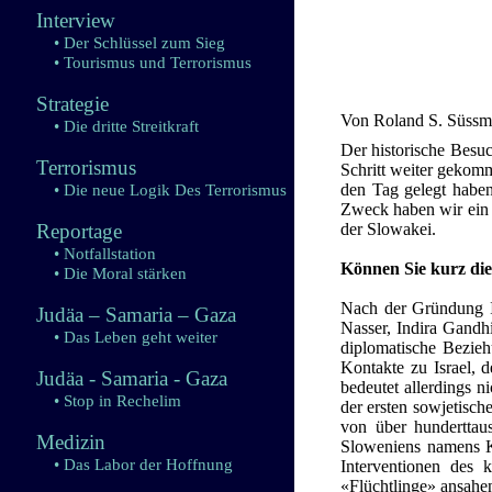
Interview
• Der Schlüssel zum Sieg
• Tourismus und Terrorismus
Strategie
Von Roland S. Süss
• Die dritte Streitkraft
Der historische Besuc
Terrorismus
Schritt weiter gekomm
den Tag gelegt haben
• Die neue Logik Des Terrorismus
Zweck haben wir ein
Reportage
der Slowakei.
• Notfallstation
Können Sie kurz die
• Die Moral stärken
Nach der Gründung Is
Judäa – Samaria – Gaza
Nasser, Indira Gandhi
• Das Leben geht weiter
diplomatische Bezie
Kontakte zu Israel, 
Judäa - Samaria - Gaza
bedeutet allerdings 
• Stop in Rechelim
der ersten sowjetisch
von über hunderttau
Medizin
Sloweniens namens Ko
• Das Labor der Hoffnung
Interventionen des 
«Flüchtlinge» ansahen.