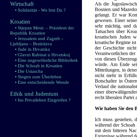
Wirtschaft
Als die Jugoslawisch
Bosnien und Mazedoni
• Solidarität - Wo bist Du ?
gelangt. Er war Kom
gewesen. Einer seine
Kroatien
sehr mächtig, und da
• Stjepan Mesic – Präsident der
Tatsachen über Kroa
Republik Kroatien
kroatischen Juden 
• Jerusalem und Zagreb –
kroatische Regime is
Ljubljana – Bratislava
der Geschichte nicht
• Jude in Hrvatska
Verantwortlichen der 
• Glavni Rabinat u Hrvatskoj
von diesen Überzeugu
• Eine ungewöhnliche Bibliothek
würde. Am Ende seine
• Die Schoah in Kroatien
Mitteilungen, in den
• Die Ustascha
nicht mehr in Erfül
• Singen zum Überleben
Botschafter in Öster
• Eine entscheidende Wende
Verlauf die nationali
einer überwältigenden
Ethik und Judentum
recht liberalen Partei 
• Ins Privatleben Eingreifen ?
Wie haben Sie den 
Ich muss gestehen, d
während der Schoah a
mit dem bitteren Nac
Ereignisse während de