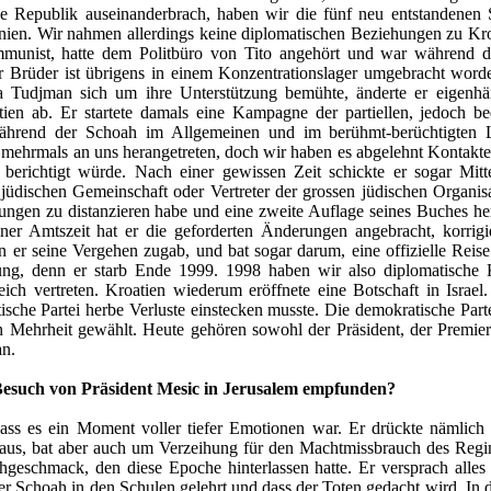
e Republik auseinanderbrach, haben wir die fünf neu entstandenen S
en. Wir nahmen allerdings keine diplomatischen Beziehungen zu Kroa
munist, hatte dem Politbüro von Tito angehört und war während de
r Brüder ist übrigens in einem Konzentrationslager umgebracht worde
 Tudjman sich um ihre Unterstützung bemühte, änderte er eigenhänd
tien ab. Er startete damals eine Kampagne der partiellen, jedoch
während der Schoah im Allgemeinen und im berühmt-berüchtigten 
t mehrmals an uns herangetreten, doch wir haben es abgelehnt Kontak
 berichtigt würde. Nach einer gewissen Zeit schickte er sogar Mi
jüdischen Gemeinschaft oder Vertreter der grossen jüdischen Organisa
ngen zu distanzieren habe und eine zweite Auflage seines Buches her
r Amtszeit hat er die geforderten Änderungen angebracht, korrigier
en er seine Vergehen zugab, und bat sogar darum, eine offizielle Re
lung, denn er starb Ende 1999. 1998 haben wir also diplomatisc
reich vertreten. Kroatien wiederum eröffnete eine Botschaft in Isra
stische Partei herbe Verluste einstecken musste. Die demokratische Pa
 Mehrheit gewählt. Heute gehören sowohl der Präsident, der Premiermi
an.
Besuch von Präsident Mesic in Jerusalem empfunden?
ass es ein Moment voller tiefer Emotionen war. Er drückte nämlich s
us, bat aber auch um Verzeihung für den Machtmissbrauch des Regim
hgeschmack, den diese Epoche hinterlassen hatte. Er versprach alles
r Schoah in den Schulen gelehrt und dass der Toten gedacht wird. In di