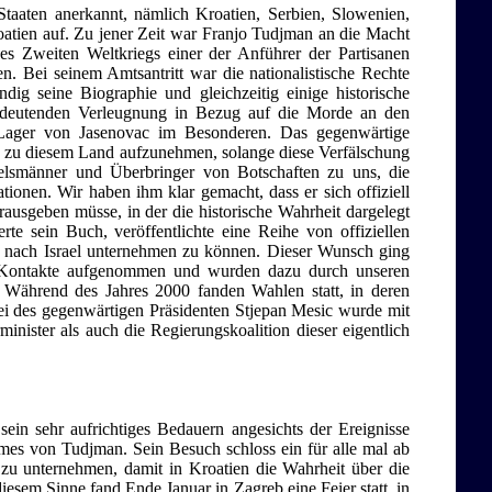
taaten anerkannt, nämlich Kroatien, Serbien, Slowenien,
tien auf. Zu jener Zeit war Franjo Tudjman an die Macht
s Zweiten Weltkriegs einer der Anführer der Partisanen
n. Bei seinem Amtsantritt war die nationalistische Rechte
ig seine Biographie und gleichzeitig einige historische
 bedeutenden Verleugnung in Bezug auf die Morde an den
Lager von Jasenovac im Besonderen. Das gegenwärtige
te zu diesem Land aufzunehmen, solange diese Verfälschung
ttelsmänner und Überbringer von Botschaften zu uns, die
tionen. Wir haben ihm klar gemacht, dass er sich offiziell
ausgeben müsse, in der die historische Wahrheit dargelegt
te sein Buch, veröffentlichte eine Reihe von offiziellen
ise nach Israel unternehmen zu können. Dieser Wunsch ging
he Kontakte aufgenommen und wurden dazu durch unseren
el. Während des Jahres 2000 fanden Wahlen statt, in deren
rtei des gegenwärtigen Präsidenten Stjepan Mesic wurde mit
nister als auch die Regierungskoalition dieser eigentlich
ein sehr aufrichtiges Bedauern angesichts der Ereignisse
es von Tudjman. Sein Besuch schloss ein für alle mal ab
 zu unternehmen, damit in Kroatien die Wahrheit über die
esem Sinne fand Ende Januar in Zagreb eine Feier statt, in