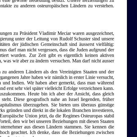
ch eine gewisse Bedeutung besitzt. Unsere Beziehungen zu
ntakte zu anderen osteuropäischen Ländern zu verstehen.
hungen zu Präsident Vladimir Meciar waren ausgezeichnet,
ierung unter der Leitung von Rudolf Schuster sind unsere
ten der jüdischen Gemeinschaft sind äusserst vielfältig:
mus darf man nicht vergessen, dass die Juden aufgrund der
iert wurden. Zur Zeit gibt es eigentlich keinen aktiven
 was wir aber zu ändern versuchen. Man darf nicht ausser
n zu anderen Ländern als den Vereinigten Staaten und der
gangenen Jahre haben wir nämlich in erster Linie versucht,
a und Indien. Wir haben aber gemerkt, dass man während
erst sehr viel später vielleicht Erfolge verzeichnen kann.
uszukommen. Heute bin ich aber der Ansicht, dass gleich
e steht. Diese geografisch nahe an Israel liegenden, früher
italismus überzugehen. Sie bieten uns überaus günstige
rks gründen und direkt in die lokalen Branchen investieren,
 Europäische Union jetzt, da die Regimes Osteuropas stabil
Vorteil, den wir bei unseren Beziehungen mit diesen Staaten
er Unternehmer aus diesen Ländern stammen. Sie kennen die
n hoch geachtet. Ich denke, dass die Beziehungen zwischen