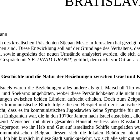
BRATISLA
mann
h des kroatischen Präsidenten Stjepan Mesic in Jerusalem hat gezeigt,
en sind. Diese Entwicklung soll auf der Grundlage des Verhaltens, da
, sowie angesichts der neuen Umstände analysiert werden, die sich 
 Gespräch mit
S.E. DAVID GRANIT,
geführt, dem nicht vor Ort ansäss
 Geschichte und die Natur der Beziehungen zwischen Israel und K
raels waren die Beziehungen alles andere als gut. Marschall Tito 
 und Soekarno angehörten, wobei diese Persönlichkeiten alle nicht un
hungen zwischen beiden Ländern aufrecht erhalten. Doch zum Zeitpu
der kommunistische Block folgte diesem Beispiel und der israelische
nicht, dass es im kommunistischen Jugoslawien keine Sympathie für u
en Emigranten war, die in den 1970er Jahren nach Israel ausreisten, al
send Menschen mit ihrem gesamten Hausrat verliess also Russland 
perport, wo ihr Hab und Gut auf israelische Schiffe umgeladen wur
kommunistischen Belgrad liessen sich die lokalen Behörden nicht 
 Ich bin kürzlich in diese Stadt zurückgekehrt, wo sich alle sehr gut a