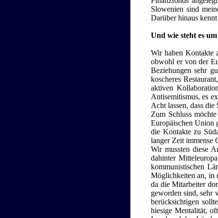
Finanzfonds angelegt
Slowenien sind meine
Darüber hinaus kennt
Und wie steht es um
Wir haben Kontakte z
obwohl er von der Eu
Beziehungen sehr gut
koscheres Restaurant
aktiven Kollaboratio
Antisemitismus, es e
Acht lassen, dass di
Zum Schluss möchte i
Europäischen Union ge
die Kontakte zu Süd
langer Zeit immense G
Wir mussten diese An
dahinter Mitteleuropa
kommunistischen Län
Möglichkeiten an, in 
da die Mitarbeiter do
geworden sind, sehr v
berücksichtigen sollt
hiesige Mentalität, 