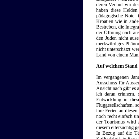
deren Verlauf wir de
haben diese Helden 
pädagogische Note, in
Kroatien wie in ande
Bestreben, die Integr
der Öffnung nach auss
den Juden nicht aus
merkwürdiges Phänomen
nicht unterschätzt we
Land von einem Mann w
Auf welchem Stand b
Im vergangenen Janu
Ausschuss für Aussen
Ansicht nach gibt es 
ich daran erinnern,
Entwicklung in dies
Fluggesellschaften, 
ihre Ferien an diesen
noch recht einfach un
der Tourismus wird a
diesem eifersüchtig ge
In Bezug auf die Tät
Kaffeefabrik in Kroa