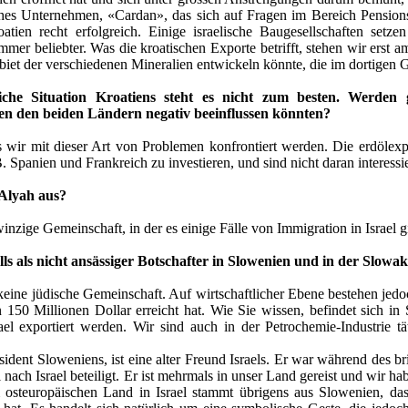
ches Unternehmen, «Cardan», das sich auf Fragen im Bereich Pensionska
atien recht erfolgreich. Einige israelische Baugesellschaften setz
mer beliebter. Was die kroatischen Exporte betrifft, stehen wir erst
biet der verschiedenen Mineralien entwickeln könnte, die im dortigen 
iche Situation Kroatiens steht es nicht zum besten. Werden gr
n den beiden Ländern negativ beeinflussen könnten?
ss wir mit dieser Art von Problemen konfrontiert werden. Die erdöle
. Spanien und Frankreich zu investieren, und sind nicht daran interessi
 Alyah aus?
 winzige Gemeinschaft, in der es einige Fälle von Immigration in Israel
lls als nicht ansässiger Botschafter in Slowenien und in der Slow
 keine jüdische Gemeinschaft. Auf wirtschaftlicher Ebene bestehen j
50 Millionen Dollar erreicht hat. Wie Sie wissen, befindet sich in
ael exportiert werden. Wir sind auch in der Petrochemie-Industrie 
ident Sloweniens, ist eine alter Freund Israels. Er war während des b
ach Israel beteiligt. Er ist mehrmals in unser Land gereist und wir ha
m osteuropäischen Land in Israel stammt übrigens aus Slowenien, das