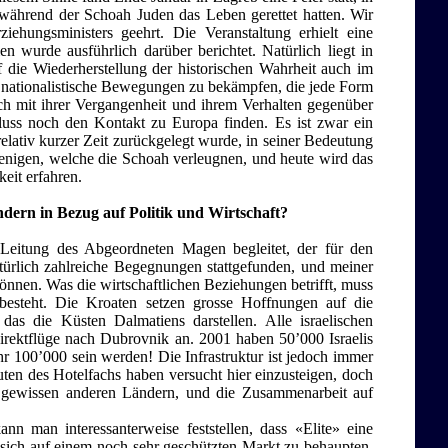
während der Schoah Juden das Leben gerettet hatten. Wir
ehungsministers geehrt. Die Veranstaltung erhielt eine
n wurde ausführlich darüber berichtet. Natürlich liegt in
die Wiederherstellung der historischen Wahrheit auch im
ne nationalistische Bewegungen zu bekämpfen, die jede Form
ich mit ihrer Vergangenheit und ihrem Verhalten gegenüber
uss noch den Kontakt zu Europa finden. Es ist zwar ein
elativ kurzer Zeit zurückgelegt wurde, in seiner Bedeutung
rjenigen, welche die Schoah verleugnen, und heute wird das
keit erfahren.
dern in Bezug auf Politik und Wirtschaft?
 Leitung des Abgeordneten Magen begleitet, der für den
atürlich zahlreiche Begegnungen stattgefunden, und meiner
können. Was die wirtschaftlichen Beziehungen betrifft, muss
besteht. Die Kroaten setzen grosse Hoffnungen auf die
as die Küsten Dalmatiens darstellen. Alle israelischen
irektflüge nach Dubrovnik an. 2001 haben 50’000 Israelis
hr 100’000 sein werden! Die Infrastruktur ist jedoch immer
uten des Hotelfachs haben versucht hier einzusteigen, doch
in gewissen anderen Ländern, und die Zusammenarbeit auf
nn man interessanterweise feststellen, dass «Elite» eine
 sich auf einem noch sehr geschützten Markt zu behaupten.