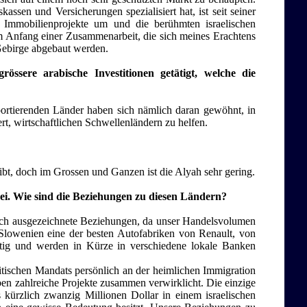
ssen und Versicherungen spezialisiert hat, ist seit seiner
en Immobilienprojekte um und die berühmten israelischen
 am Anfang einer Zusammenarbeit, die sich meines Erachtens
Gebirge abgebaut werden.
össere arabische Investitionen getätigt, welche die
xportierenden Länder haben sich nämlich daran gewöhnt, in
ert, wirtschaftlichen Schwellenländern zu helfen.
 gibt, doch im Grossen und Ganzen ist die Alyah sehr gering.
akei. Wie sind die Beziehungen zu diesen Ländern?
edoch ausgezeichnete Beziehungen, da unser Handelsvolumen
 Slowenien eine der besten Autofabriken von Renault, von
tätig und werden in Kürze in verschiedene lokale Banken
ritischen Mandats persönlich an der heimlichen Immigration
ben zahlreiche Projekte zusammen verwirklicht. Die einzige
 kürzlich zwanzig Millionen Dollar in einem israelischen