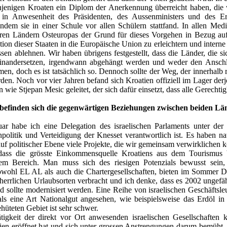
njenigen Kroaten ein Diplom der Anerkennung überreicht haben, die 
in Anwesenheit des Präsidenten, des Aussenministers und des Erzi
dem sie in einer Schule vor allen Schülern stattfand. In allen Medie
ren Ländern Osteuropas der Grund für dieses Vorgehen in Bezug auf 
ation dieser Staaten in die Europäische Union zu erleichtern und inter
en ablehnen. Wir haben übrigens festgestellt, dass die Länder, die s
einandersetzen, irgendwann abgehängt werden und weder den Anschl
, doch es ist tatsächlich so. Dennoch sollte der Weg, der innerhalb r
rden. Noch vor vier Jahren befand sich Kroatien offiziell im Lager de
ie Stjepan Mesic geleitet, der sich dafür einsetzt, dass alle Gerechtig
efinden sich die gegenwärtigen Beziehungen zwischen beiden Län
ar habe ich eine Delegation des israelischen Parlaments unter der
politik und Verteidigung der Knesset verantwortlich ist. Es haben n
auf politischer Ebene viele Projekte, die wir gemeinsam verwirklichen 
 dass die grösste Einkommensquelle Kroatiens aus dem Tourismus 
em Bereich. Man muss sich des riesigen Potenzials bewusst sein, d
sowohl EL AL als auch die Chartergesellschaften, bieten im Sommer D
 herrlichen Urlaubsorten verbracht und ich denke, dass es 2002 ungefä
d sollte modernisiert werden. Eine Reihe von israelischen Geschäftsle
ls eine Art Nationalgut angesehen, wie beispielsweise das Erdöl 
hüteten Gebiet ist sehr schwer.
igkeit der direkt vor Ort anwesenden israelischen Gesellschaften ka
tien eröffnet hat und sich unter grossen Anstrengungen darum bemüht,