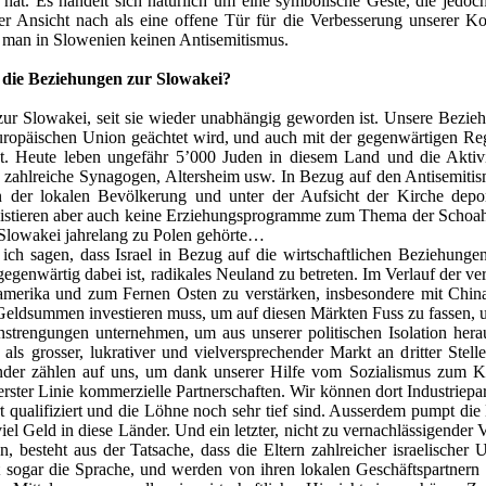
 hat. Es handelt sich natürlich um eine symbolische Geste, die jedo
r Ansicht nach als eine offene Tür für die Verbesserung unserer Ko
 man in Slowenien keinen Antisemitismus.
 die Beziehungen zur Slowakei?
ur Slowakei, seit sie wieder unabhängig geworden ist. Unsere Bezie
ropäischen Union geächtet wird, und auch mit der gegenwärtigen Reg
. Heute leben ungefähr 5’000 Juden in diesem Land und die Aktivitä
, zahlreiche Synagogen, Altersheim usw. In Bezug auf den Antisemitis
n der lokalen Bevölkerung und unter der Aufsicht der Kirche deport
xistieren aber auch keine Erziehungsprogramme zum Thema der Schoah,
e Slowakei jahrelang zu Polen gehörte…
ch sagen, dass Israel in Bezug auf die wirtschaftlichen Beziehunge
genwärtig dabei ist, radikales Neuland zu betreten. Im Verlauf der ver
amerika und zum Fernen Osten zu verstärken, insbesondere mit Chin
eldsummen investieren muss, um auf diesen Märkten Fuss zu fassen, und 
strengungen unternehmen, um aus unserer politischen Isolation hera
 als grosser, lukrativer und vielversprechender Markt an dritter Stell
der zählen auf uns, um dank unserer Hilfe vom Sozialismus zum Kap
erster Linie kommerzielle Partnerschaften. Wir können dort Industriepa
rt qualifiziert und die Löhne noch sehr tief sind. Ausserdem pumpt die
iel Geld in diese Länder. Und ein letzter, nicht zu vernachlässigender 
en, besteht aus der Tatsache, dass die Eltern zahlreicher israelisch
oft sogar die Sprache, und werden von ihren lokalen Geschäftspartner