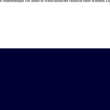
n Mitteleuropas vor allem in wirtschaftlicher Hinsicht einer schönen Z