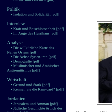
Politik
• Isolation und Solidarität
[pdf]
Interview
• Kraft und Entschlossenheit
[pdf]
• Im Auge des Hurrikans
[pdf]
Analyse
• Die willkürliche Karte des
Nahen Ostens
[pdf]
• Die Achse Syrien-iran
[pdf]
• Demografie
[pdf]
• Muslimischer und Arabischer
Antisemitismus
[pdf]
Wirtschaft
• Gesund und Stark
[pdf]
• Kennen Sie die Ram-card?
[pdf]
Jordanien
• Jerusalem und Amman
[pdf]
• Jüdische Geschichte östlich des