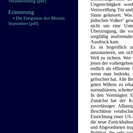
Verantwortung
[pdf]
Ungerechtigkeit wer
Verzweiflung Tür und 
Erinnerung
Sinne geäussert. Was
• Die Ereignisse des Monats
jüdischen Volkes" gewo
September
[pdf]
nicht um eine Unte
Überzeugung, die vo
sorgfältig ausformu
Ausdruck kam.
Es ist begreiflich 
auszutarieren, um sic
Welt zu sichern. Wer w
jenen der vorhergehen
endlich als effiziente
wenn man bedenkt, 
gefruchtet hat. Alle 
guten Willens zu erhal
normalisieren, scheite
In den Vereinigten 
Zunächst hat der Ko
zuverlässiger Allian
Beschlüsse verabschi
Einrichtung einer US-B
die neue Zurückhaltu
und Abgeordneten trug
Politiker, die sehr v