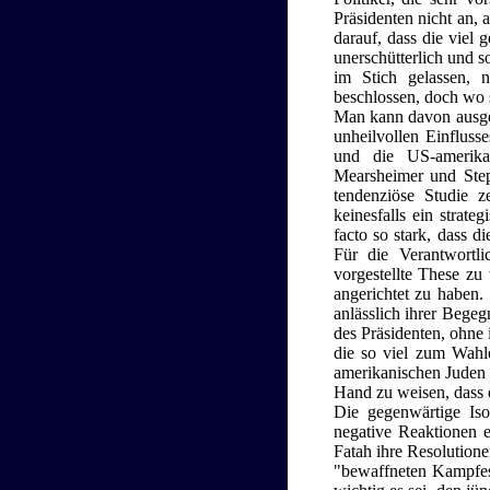
Präsidenten nicht an, 
darauf, dass die viel
unerschütterlich und s
im Stich gelassen, n
beschlossen, doch wo 
Man kann davon ausgeh
unheilvollen Einfluss
und die US-amerika
Mearsheimer und Step
tendenziöse Studie ze
keinesfalls ein strat
facto so stark, dass d
Für die Verantwort
vorgestellte These zu
angerichtet zu haben.
anlässlich ihrer Begeg
des Präsidenten, ohne 
die so viel zum Wahle
amerikanischen Juden 
Hand zu weisen, dass di
Die gegenwärtige Iso
negative Reaktionen e
Fatah ihre Resolutione
"bewaffneten Kampfes"