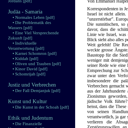
Jordans
[pdf]
Von Emmanuel Halper
Korrespondenten in Je
Judäa - Samaria
Israel ist nicht all
• Normales Leben
[pdf]
"unzerstörbar". Europ
• Die Problematik des
Die sunnitischen, so
Wassers
[pdf]
davor, dass die schii
• Eine Viel Versprechende
Linie wie Israel, was
Zukunft
[pdf]
Blick sieht also alles p
• Individuelle
Weit gefehlt! Die Re
Verantwortung
[pdf]
weckte grosse Ängste,
• Karnei Schomron
[pdf]
Baustopp für die Sied
• Kiddah
[pdf]
weniger mit demjenig
• Oliven und Trauben
[pdf]
seiner Rede wie eine F
• Kinor David
[pdf]
Entsprechung zur Scho
• Schomrijah
[pdf]
zwar unter den Verfo
insbesondere die pal
Justiz und Verbrechen
Verbrechen gemacht w
• Der Fall Demjanjuk
[pdf]
aus der Jahrhunderte
Zionismus geworden,
Kunst und Kultur
jüdische Volk führte?
heisst, dass die These
• Die Kunst in der Schoah
[pdf]
von seinen Handlun
verantwortlich, ja gar
Ethik und Judentum
verlieren die Absag
• Die Finanzielle
Zerstörungswillen an