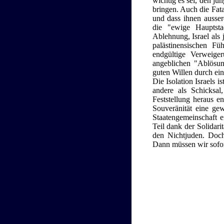
wichtig es sei, den j
bringen. Auch die Fata
und dass ihnen ausser
die "ewige Hauptstad
Ablehnung, Israel als 
palästinensischen F
endgültige Verweige
angeblichen "Ablösun
guten Willen durch ein
Die Isolation Israels i
andere als Schicksal
Feststellung heraus e
Souveränität eine gew
Staatengemeinschaft e
Teil dank der Solidar
den Nichtjuden. Doch
Dann müssen wir sofort