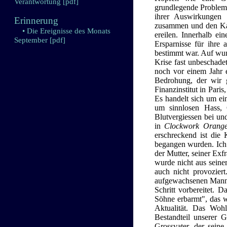
Verantwortung
[pdf]
grundlegende Problem 
ihrer Auswirkunge
Erinnerung
zusammen und den Kapi
• Die Ereignisse des Monats
ereilen. Innerhalb ei
September
[pdf]
Ersparnisse für ihre
bestimmt war. Auf wun
Krise fast unbeschade
noch vor einem Jahr e
Bedrohung, der wir g
Finanzinstitut in Par
Es handelt sich um ein
um sinnlosen Hass,
Blutvergiessen bei und
in
Clockwork Orange
erschreckend ist die 
begangen wurden. Ich 
der Mutter, seiner Exf
wurde nicht aus seiner
auch nicht provozier
aufgewachsenen Mann, 
Schritt vorbereitet. 
Söhne erbarmt", das 
Aktualität. Das Woh
Bestandteil unserer 
Grossvater, der seine