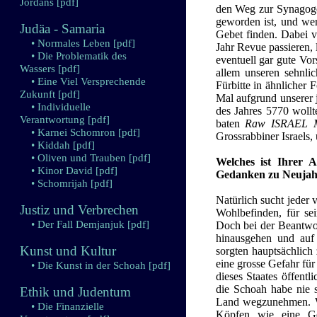
Jordans
[pdf]
den Weg zur Synagoge 
geworden ist, und wer
Judäa - Samaria
Gebet finden. Dabei ve
• Normales Leben
[pdf]
Jahr Revue passieren, 
• Die Problematik des
eventuell gar gute Vor
Wassers
[pdf]
allem unseren sehnli
• Eine Viel Versprechende
Fürbitte in ähnlicher 
Zukunft
[pdf]
Mal aufgrund unserer 
• Individuelle
des Jahres 5770 woll
Verantwortung
[pdf]
baten
Raw ISRAEL 
• Karnei Schomron
[pdf]
Grossrabbiner Israels,
• Kiddah
[pdf]
• Oliven und Trauben
[pdf]
Welches ist Ihrer 
• Kinor David
[pdf]
Gedanken zu Neujahr
• Schomrijah
[pdf]
Natürlich sucht jeder 
Justiz und Verbrechen
Wohlbefinden, für sei
• Der Fall Demjanjuk
[pdf]
Doch bei der Beantwor
hinausgehen und auf
Kunst und Kultur
sorgten hauptsächlich
eine grosse Gefahr für 
• Die Kunst in der Schoah
[pdf]
dieses Staates öffentl
die Schoah habe nie s
Ethik und Judentum
Land wegzunehmen. Wä
• Die Finanzielle
Köpfen wie eine Ge