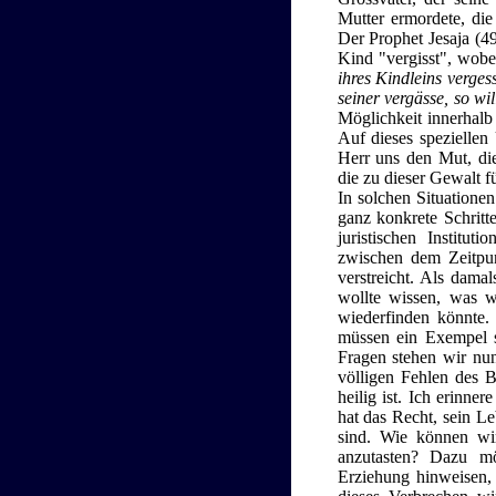
Mutter ermordete, die
Der Prophet Jesaja (49
Kind "vergisst", wobei
ihres Kindleins verges
seiner vergässe, so wil
Möglichkeit innerhalb 
Auf dieses speziellen
Herr uns den Mut, die
die zu dieser Gewalt fü
In solchen Situationen
ganz konkrete Schritt
juristischen Instit
zwischen dem Zeitpun
verstreicht. Als dam
wollte wissen, was w
wiederfinden könnte.
müssen ein Exempel s
Fragen stehen wir nu
völligen Fehlen des 
heilig ist. Ich erinne
hat das Recht, sein L
sind. Wie können wi
anzutasten? Dazu mö
Erziehung hinweisen,