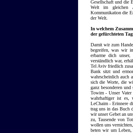
Gesellschaft und die
Welt im gleichen A
Kommunikation die En
der Welt.
In welchem Zusamme
der gefürchteten Ta
Damit wir zum Handel
begreifen, was wir i
erbarme dich unser,
verständlich war, erh
Tel Aviv friedlich zus
Bank sitzt und ermor
wahrscheinlich auch an
sich die Worte, die w
ganz besonderen und 
Towim - Unser Vater 
wahrhaftiger ist es
LeChaim - Erinnere di
trag uns in das Buch 
wir unser Gebet an un
zu, Tausende von Tote
wollen uns vernichten,
beten wir um Leben, Ü