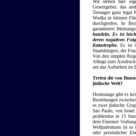
Wir stehen hier eig
Gesetzgeber, das an
Teenager ganz legal P
Wodka in kleinen Fläs
durchgreifen. In Be
garantieren: Meinungsf
handeln. Es ist höch
deren negativen Folg
Katastrophe.
Es ist i
Staatsbürgers, der Fr
Von den simplen Regel
Alltags zum Ausdruck 
um das Aufstehen im B
Treten die von Ihnen
jüdische Welt?
Heutzutage gibt es ke
Beziehungen zwischen 
es zwei jüdische Grup
Sao Paulo, von Israe
problemlos in 15 Stun
dem Eisernen Vorhang 
Weltjudentums ist so 
oder persönlicher Eb