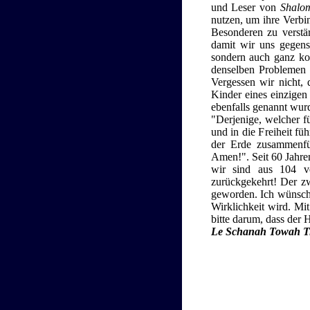
und Leser von
Shalo
nutzen, um ihre Verbi
Besonderen zu verstä
damit wir uns gegense
sondern auch ganz kon
denselben Problemen
Vergessen wir nicht, 
Kinder eines einzigen
ebenfalls genannt wu
"Derjenige, welcher fü
und in die Freiheit fü
der Erde zusammenfü
Amen!". Seit 60 Jahren
wir sind aus 104 ve
zurückgekehrt! Der zwe
geworden. Ich wünsche
Wirklichkeit wird. M
bitte darum, dass der H
Le Schanah Towah T