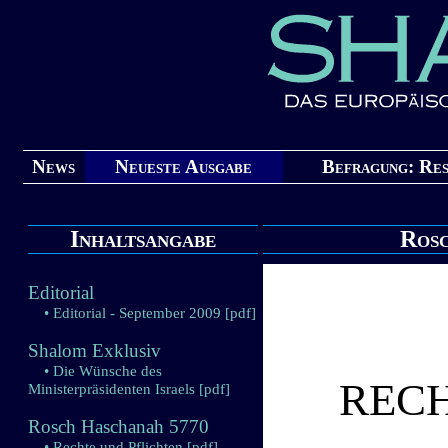
News
Neueste Ausgabe
Befragung: Res
Inhaltsangabe
Rosc
Editorial
• Editorial - September 2009
[pdf]
Shalom Exklusiv
• Die Wünsche des
RECH
Ministerpräsidenten Israels
[pdf]
Rosch Haschanah 5770
• Rechte und Pflichten
[pdf]