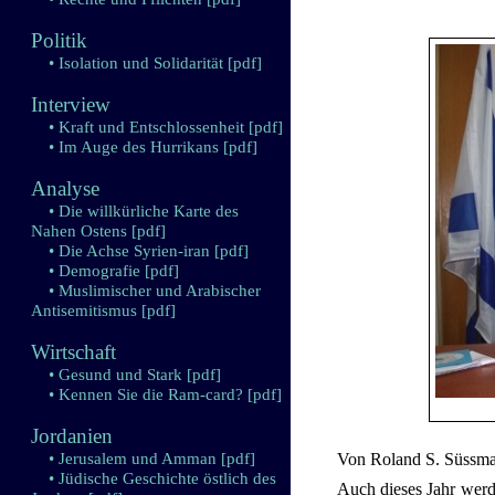
Politik
• Isolation und Solidarität
[pdf]
Interview
• Kraft und Entschlossenheit
[pdf]
• Im Auge des Hurrikans
[pdf]
Analyse
• Die willkürliche Karte des
Nahen Ostens
[pdf]
• Die Achse Syrien-iran
[pdf]
• Demografie
[pdf]
• Muslimischer und Arabischer
Antisemitismus
[pdf]
Wirtschaft
• Gesund und Stark
[pdf]
• Kennen Sie die Ram-card?
[pdf]
Jordanien
• Jerusalem und Amman
[pdf]
Von Roland S. Süssm
• Jüdische Geschichte östlich des
Auch dieses Jahr werd