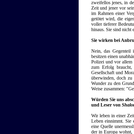
zweifellos jenes, in d
Zeit und jener vor sei
im Rahmen einer Verg
getötet wird, die eig
voller tieferer Bedeut
hinaus. Sie sind nicht 
Sie wirken bei Anbru
Nein, das Gegenteil 
besitzen einen unabhän
Polizei und vor allem
zum Erfolg braucht,
Gesellschaft und Mora
überwinden, doch zu w
Wunder zu den Grundla
Weise zusammen: "Gera
Würden Sie uns absch
und Leser von
Shal
Wir leben in einer Ze
Leben einnimmt. Sie 
eine Quelle unermessl
der in Europa wohnt, 