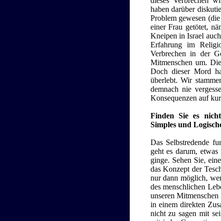
dieses Verbrechen wi
haben darüber diskutie
Problem gewesen (die 
einer Frau getötet, n
Kneipen in Israel auch
Erfahrung im Religio
Verbrechen in der G
Mitmenschen um. Dies
Doch dieser Mord hat
überlebt. Wir stamme
demnach nie vergessen
Konsequenzen auf kurze
Finden Sie es nicht
Simples und Logische
Das Selbstredende fun
geht es darum, etwas 
ginge. Sehen Sie, ein
das Konzept der Tesch
nur dann möglich, we
des menschlichen Leben
unseren Mitmenschen d
in einem direkten Zu
nicht zu sagen mit se