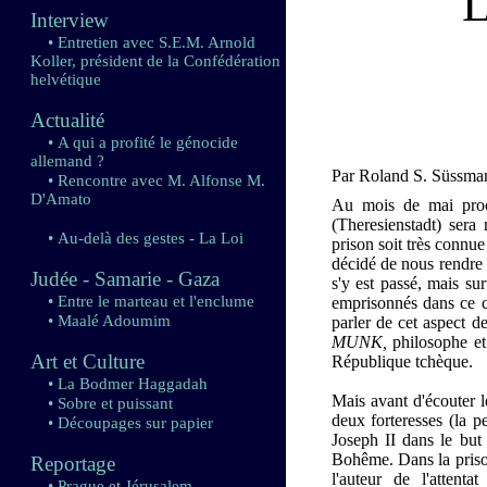
Interview
• Entretien avec S.E.M. Arnold
Koller, président de la Confédération
helvétique
Actualité
• A qui a profité le génocide
allemand ?
Par Roland S. Süssma
• Rencontre avec M. Alfonse M.
D'Amato
Au mois de mai proch
(Theresienstadt) sera 
• Au-delà des gestes - La Loi
prison soit très connue
décidé de nous rendre 
Judée - Samarie - Gaza
s'y est passé, mais s
• Entre le marteau et l'enclume
emprisonnés dans ce c
• Maalé Adoumim
parler de cet aspect d
MUNK,
philosophe et
Art et Culture
République tchèque.
• La Bodmer Haggadah
Mais avant d'écouter l
• Sobre et puissant
deux forteresses (la p
• Découpages sur papier
Joseph II dans le but 
Bohême. Dans la prison 
Reportage
l'auteur de l'attent
• Prague et Jérusalem