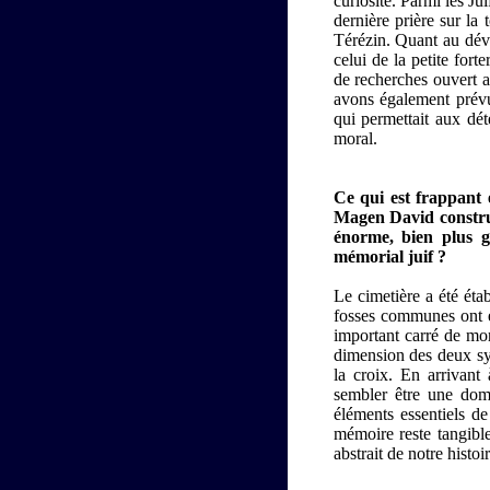
curiosité. Parmi les Ju
dernière prière sur la
Térézin. Quant au dév
celui de la petite for
de recherches ouvert a
avons également prévu 
qui permettait aux dét
moral.
Ce qui est frappant 
Magen David construit
énorme, bien plus g
mémorial juif ?
Le cimetière a été éta
fosses communes ont ét
important carré de mor
dimension des deux sy
la croix. En arrivant 
sembler être une domi
éléments essentiels de
mémoire reste tangibl
abstrait de notre histoi