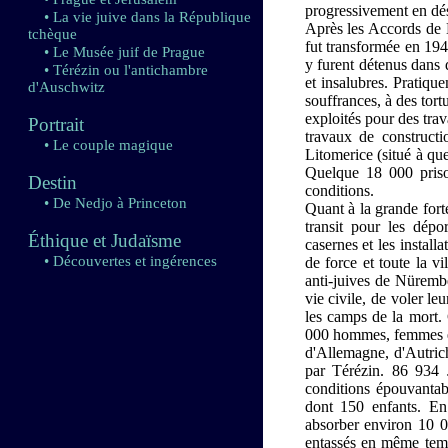
progressivement en dés
• La vie juive dans la République
Après les Accords de M
tchèque
fut transformée en 194
• Le Musée juif de Prague
y furent détenus dans 
• Térézin ou l'antichambre
et insalubres. Pratiqu
d'Auschwitz
souffrances, à des tor
exploités pour des trav
Portrait
travaux de constructi
• Le couple magique
Litomerice (situé à qu
Quelque 18 000 priso
Destin
conditions.
• De Nedjo à Princeton
Quant à la grande fort
transit pour les dépo
Éthique et Judaïsme
casernes et les install
• Découvertes et ingérences
de force et toute la v
anti-juives de Nürembe
vie civile, de voler le
les camps de la mort. 
000 hommes, femmes et
d'Allemagne, d'Autric
par Térézin. 86 934 
conditions épouvantab
dont 150 enfants. En 
absorber environ 10 
entassés en même temp