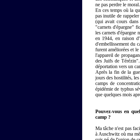
ne pas perdre le moral.
En ces temps où la que
pas inutile de rappele
(qui avait cours dans
"carnets d'épargne" fi
les carnets d'épargne n
en 1944, en raison d'
d'embellissement du c
furent améliorées et l
l'appareil de propagan
des Juifs de Térézin".
déportation vers un cam
Après la fin de la gue
jours des hostilités, 
camps de concentrati
épidémie de typhus sév
que quelques mois aprè
Pouvez-vous en quel
camp ?
Ma tâche n'est pas faci
à Auschwitz où ma mère
suis né de l'union de c