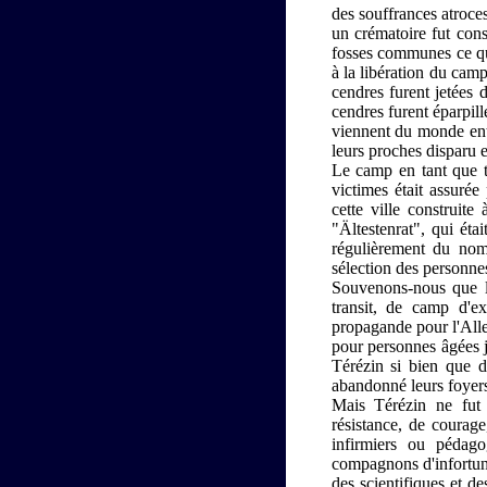
des souffrances atroces
un crématoire fut cons
fosses communes ce qui
à la libération du cam
cendres furent jetées 
cendres furent éparpil
viennent du monde entie
leurs proches disparu et
Le camp en tant que t
victimes était assuré
cette ville construite
"Ältestenrat", qui éta
régulièrement du nombr
sélection des personnes 
Souvenons-nous que le
transit, de camp d'ex
propagande pour l'Alle
pour personnes âgées 
Térézin si bien que d
abandonné leurs foyer
Mais Térézin ne fut
résistance, de courag
infirmiers ou pédago
compagnons d'infortune,
des scientifiques et d