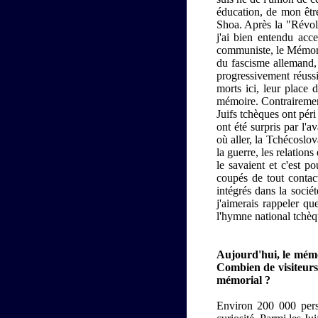
éducation, de mon être
Shoa. Après la "Révolu
j'ai bien entendu acc
communiste, le Mémori
du fascisme allemand, 
progressivement réussi
morts ici, leur place 
mémoire. Contrairement
Juifs tchèques ont péri
ont été surpris par l'
où aller, la Tchécoslo
la guerre, les relation
le savaient et c'est po
coupés de tout contact
intégrés dans la socié
j'aimerais rappeler q
l'hymne national tchèqu
Aujourd'hui, le mémor
Combien de visiteur
mémorial ?
Environ 200 000 pers