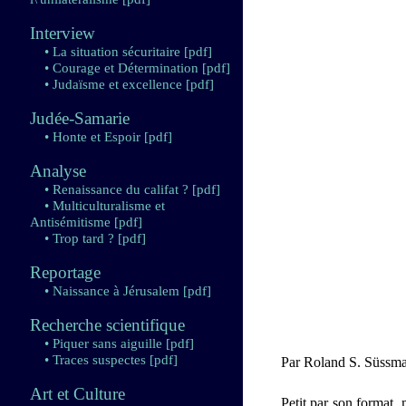
Interview
• La situation sécuritaire
[pdf]
• Courage et Détermination
[pdf]
• Judaïsme et excellence
[pdf]
Judée-Samarie
• Honte et Espoir
[pdf]
Analyse
• Renaissance du califat ?
[pdf]
• Multiculturalisme et
Antisémitisme
[pdf]
• Trop tard ?
[pdf]
Reportage
• Naissance à Jérusalem
[pdf]
Recherche scientifique
• Piquer sans aiguille
[pdf]
• Traces suspectes
[pdf]
Par Roland S. Süssm
Art et Culture
Petit par son format,