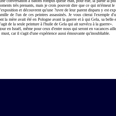
e conversation à bâtons rompus quelle était, pour elle, la partie la pl
ments très prenants, mais je crois pouvoir dire que ce qui m'émeut le p
 l'exposition et découvrent qu'une ?uvre de leur parent disparu y est exp
ille de l'un de ces peintres assassinés. Je vous citerai l'exemple d'u
ont la mère avait été en Pologne avant la guerre et à qui Gela, sa belle-
s'agit de la seule peinture à l'huile de Gela qui ait survécu à la guerre».
jour en Israël, même pour ceux d'entre nous qui seront en vacances aill
must, car il s'agit d'une expérience aussi émouvante qu'inoubliable.