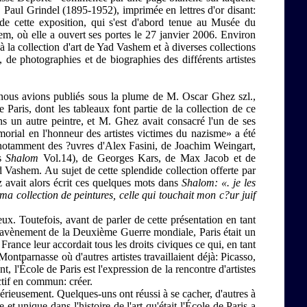
Paul Grindel (1895-1952), imprimée en lettres d'or disant:
t de cette exposition, qui s'est d'abord tenue au Musée du
m, où elle a ouvert ses portes le 27 janvier 2006. Environ
 à la collection d'art de Yad Vashem et à diverses collections
 de photographies et de biographies des différents artistes
 nous avions publiés sous la plume de M. Oscar Ghez szl.,
 Paris, dont les tableaux font partie de la collection de ce
 un autre peintre, et M. Ghez avait consacré l'un de ses
rial en l'honneur des artistes victimes du nazisme» a été
notamment des ?uvres d'Alex Fasini, de Joachim Weingart,
ns
Shalom
Vol.14), de Georges Kars, de Max Jacob et de
 Vashem. Au sujet de cette splendide collection offerte par
z avait alors écrit ces quelques mots dans
Shalom: «. je les
a collection de peintures, celle qui touchait mon c?ur juif
ux. Toutefois, avant de parler de cette présentation en tant
 l'avènement de la Deuxième Guerre mondiale, Paris était un
France leur accordait tous les droits civiques ce qui, en tant
e Montparnasse où d'autres artistes travaillaient déjà: Picasso,
l'École de Paris est l'expression de la rencontre d'artistes
tif en commun: créer.
érieusement. Quelques-uns ont réussi à se cacher, d'autres à
et unique dans l'histoire de l'art qu'était l'École de Paris a