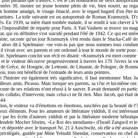
 plus parlants que d'autres. C'est le cas notamment de deux autoportrai
années 30, montre un jeune homme plein de vie, bien nourri, au rega
un homme amaigri, le visage émacié, avec le regard hagard d'un être tra
 artistes. La toile suivante est un autoportrait de Roman Kramsztyk. D'o
s. En 1939, sa mère étant tombée malade, il se rendit à son chevet à V
ns l'impossibilité de repartir pour Paris. A Yad Vashem se trouve un ma
at, qui en définitive s'est suicidé pendant l'été de 1942. Ce qui est int
iste
, raconte qu'un jour Kramsztyk s'est rendu dans le Stucka-Café d
it alors dit à Spielmann: «ne vois-tu pas que nous sommes tous condam
il vivait avec ses parents et ont ordonné à tout le monde de sortir po
lle. Spielmann conclut son récit en disant: «Kramsztyk est mort comme il
 et le visiteur découvre progressivement à travers les 170 ?uvres la v
de Grèce, de Hongrie, de Lettonie, de Lituanie, de Pologne, de Roumani
ou, tous ont bénéficié de l'entraide de leurs amis peintres.
t l'histoire est également très significative, il faut mentionner Max Ja
illeurs amis, Picasso. Mais lorsque ses parents, sa s?ur et lui-même ont
ucune de ses relations n'ont réussi à le sauver. Il avait demandé en partic
 collabo, d'intervenir, mais celui-ci ne fit rien. Max Jacob, qui était d
944.
ion, le visiteur va d'émotions en émotions, suscitées par la beauté de l'?u
x éléments. Pour les amateurs de littérature yiddish, il est intéressan
ée par les écrits d'auteurs yiddish et par la littérature moderne hébra
Mendele Mocher Sforim, «Le Roi des mendiants» d'Israël Zangwil et 
ée et déportée avec le transport Nr. 21 à Auschwitz, où elle a été assassin
e privilégiée, guidée par Mme Yehudit Shendar, conservatrice en chef