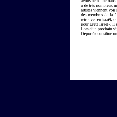
avons demandé dans un
a de très nombreux mo
artistes viennent voir
des membres de la fam
retrouver en Israël, d
pour Eretz Israël». Il 
Lors d'un prochain sé
Déporté» constitue un 