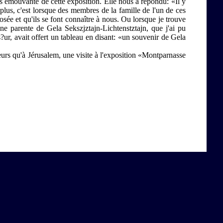
us émouvante de cette exposition. Elle nous a répondu: «Il y
lus, c'est lorsque des membres de la famille de l'un de ces
osée et qu'ils se font connaître à nous. Ou lorsque je trouve
ne parente de Gela Sekszjztajn-Lichtenstztajn, que j'ai pu
s?ur, avait offert un tableau en disant: «un souvenir de Gela
eurs qu'à Jérusalem, une visite à l'exposition «Montparnasse