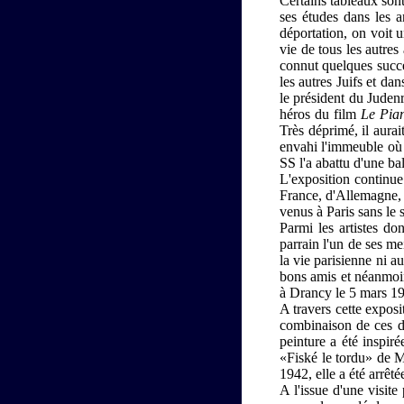
Certains tableaux sont
ses études dans les 
déportation, on voit 
vie de tous les autres
connut quelques succè
les autres Juifs et da
le président du Judenr
héros du film
Le Pian
Très déprimé, il aura
envahi l'immeuble où 
SS l'a abattu d'une ba
L'exposition continue
France, d'Allemagne, 
venus à Paris sans le s
Parmi les artistes don
parrain l'un de ses me
la vie parisienne ni a
bons amis et néanmoins
à Drancy le 5 mars 1
A travers cette exposit
combinaison de ces deu
peinture a été inspir
«Fiské le tordu» de 
1942, elle a été arrêt
A l'issue d'une visit