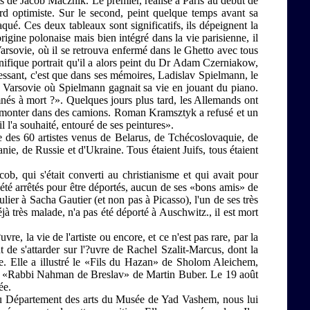
ts de Jacob Macznik. Le premier, réalisé à Paris au début de
rd optimiste. Sur le second, peint quelque temps avant sa
qué. Ces deux tableaux sont significatifs, ils dépeignent la
rigine polonaise mais bien intégré dans la vie parisienne, il
arsovie, où il se retrouva enfermé dans le Ghetto avec tous
gnifique portrait qu'il a alors peint du Dr Adam Czerniakow,
éressant, c'est que dans ses mémoires, Ladislav Spielmann, le
e Varsovie où Spielmann gagnait sa vie en jouant du piano.
nés à mort ?». Quelques jours plus tard, les Allemands ont
ur monter dans des camions. Roman Kramsztyk a refusé et un
 l'a souhaité, entouré de ses peintures».
ie des 60 artistes venus de Belarus, de Tchécoslovaquie, de
e, de Russie et d'Ukraine. Tous étaient Juifs, tous étaient
cob, qui s'était converti au christianisme et qui avait pour
 été arrêtés pour être déportés, aucun de ses «bons amis» de
ulier à Sacha Gautier (et non pas à Picasso), l'un de ses très
éjà très malade, n'a pas été déporté à Auschwitz., il est mort
vre, la vie de l'artiste ou encore, et ce n'est pas rare, par la
t de s'attarder sur l'?uvre de Rachel Szalit-Marcus, dont la
ïque. Elle a illustré le «Fils du Hazan» de Sholom Aleichem,
le «Rabbi Nahman de Breslav» de Martin Buber. Le 19 août
ée.
 du Département des arts du Musée de Yad Vashem, nous lui