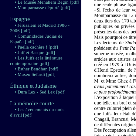
• Le Musée Menahem Begin
[pdf]
une seule phrase figu
• Montparnasse déporté
[pdf]
«Si l'écho de leur vo
Montparnasse du 12 ma
Espagne
deux tiers des 170 tab
• Jérusalem et Madrid 1986 -
publiques ou privées 
2006
[pdf]
présentés dans des pet
• Comunidades Judias de
Mais pourquoi ce tit
España
[pdf]
Les lecteurs de
Shal
• Paella cachère !
[pdf]
président du
Petit Pa
• Juif et Basque
[pdf]
superbe musée, malhe
• Les Juifs et la littérature
articles aux artistes 
contemporaine
[pdf]
créé en 1979 à l'Uni
• Esther Bendhan
[pdf]
d'Henri Epstein, de 
• Museo Sefardi
[pdf]
nombreux autres, dont
M. et Mme Ghez à l'Un
Éthique et Judaïsme
avais patiemment rass
le plus profondément»
• Dura Lex - Sed Lex
[pdf]
L'exposition à laquell
La mémoire courte
que telle, un bref et
centre culturel plein 
• Les événements du mois
que Juifs, leur était d
d'avril
[pdf]
Chagall, Brancusi, Mod
de différentes origin
Dès l'occupation allem
fuir, mais la majorité