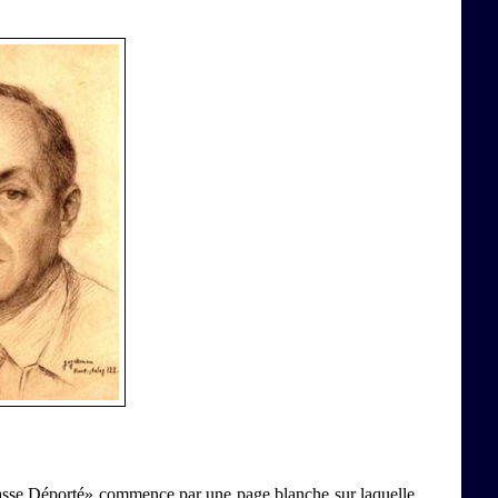
nasse Déporté» commence par une page blanche sur laquelle