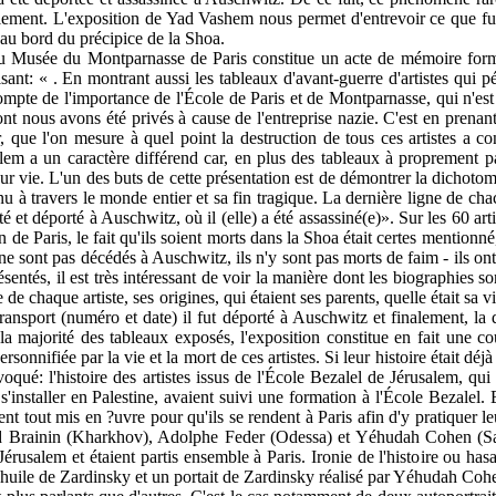
alement. L'exposition de Yad Vashem nous permet d'entrevoir ce que fut 
 au bord du précipice de la Shoa.
 du Musée du Montparnasse de Paris constitue un acte de mémoire fo
disant: « . En montrant aussi les tableaux d'avant-guerre d'artistes qu
pte de l'importance de l'École de Paris et de Montparnasse, qui n'est p
dont nous avons été privés à cause de l'entreprise nazie. C'est en prenan
, que l'on mesure à quel point la destruction de tous ces artistes a co
lem a un caractère différend car, en plus des tableaux à proprement par
leur vie. L'un des buts de cette présentation est de démontrer la dichotomi
nu à travers le monde entier et sa fin tragique. La dernière ligne de ch
rêté et déporté à Auschwitz, où il (elle) a été assassiné(e)». Sur les 60 
on de Paris, le fait qu'ils soient morts dans la Shoa était certes mentio
s ne sont pas décédés à Auschwitz, ils n'y sont pas morts de faim - ils ont
ésentés, il est très intéressant de voir la manière dont les biographies 
e de chaque artiste, ses origines, qui étaient ses parents, quelle était sa 
transport (numéro et date) il fut déporté à Auschwitz et finalement, la 
 la majorité des tableaux exposés, l'exposition constitue en fait une c
ersonnifiée par la vie et la mort de ces artistes. Si leur histoire était d
oqué: l'histoire des artistes issus de l'École Bezalel de Jérusalem, qui
'installer en Palestine, avaient suivi une formation à l'École Bezalel. E
ent tout mis en ?uvre pour qu'ils se rendent à Paris afin d'y pratiquer 
 Brainin (Kharkhov), Adolphe Feder (Odessa) et Yéhudah Cohen (Sal
 Jérusalem et étaient partis ensemble à Paris. Ironie de l'histoire ou has
 huile de Zardinsky et un portait de Zardinsky réalisé par Yéhudah Coh