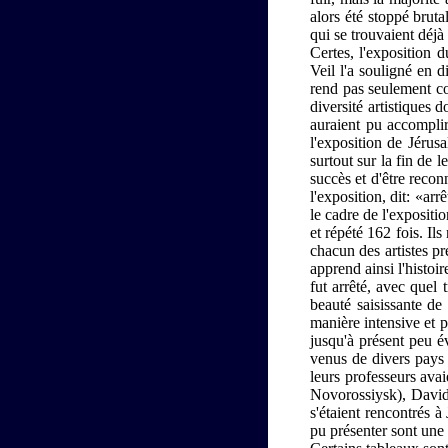
alors été stoppé brut
qui se trouvaient déjà
Certes, l'exposition
Veil l'a souligné en 
rend pas seulement com
diversité artistiques 
auraient pu accomplir
l'exposition de Jérusa
surtout sur la fin de 
succès et d'être recon
l'exposition, dit: «ar
le cadre de l'expositi
et répété 162 fois. Il
chacun des artistes pr
apprend ainsi l'histoir
fut arrêté, avec quel 
beauté saisissante de
manière intensive et p
jusqu'à présent peu év
venus de divers pays s
leurs professeurs avai
Novorossiysk), David
s'étaient rencontrés à
pu présenter sont une