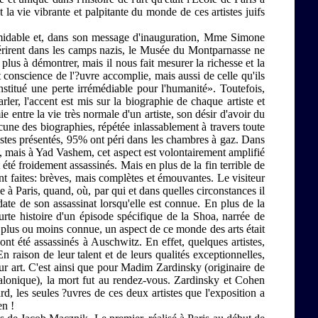
la vie vibrante et palpitante du monde de ces artistes juifs
rmidable et, dans son message d'inauguration, Mme Simone
i périrent dans les camps nazis, le Musée du Montparnasse ne
lus à démontrer, mais il nous fait mesurer la richesse et la
t conscience de l'?uvre accomplie, mais aussi de celle qu'ils
nstitué une perte irrémédiable pour l'humanité». Toutefois,
ler, l'accent est mis sur la biographie de chaque artiste et
e entre la vie très normale d'un artiste, son désir d'avoir du
acune des biographies, répétée inlassablement à travers toute
artistes présentés, 95% ont péri dans les chambres à gaz. Dans
nné, mais à Yad Vashem, cet aspect est volontairement amplifié
 été froidement assassinés. Mais en plus de la fin terrible de
sont faites: brèves, mais complètes et émouvantes. Le visiteur
vie à Paris, quand, où, par qui et dans quelles circonstances il
date de son assassinat lorsqu'elle est connue. En plus de la
ourte histoire d'un épisode spécifique de la Shoa, narrée de
éjà plus ou moins connue, un aspect de ce monde des arts était
 ont été assassinés à Auschwitz. En effet, quelques artistes,
n raison de leur talent et de leurs qualités exceptionnelles,
leur art. C'est ainsi que pour Madim Zardinsky (originaire de
onique), la mort fut au rendez-vous. Zardinsky et Cohen
ard, les seules ?uvres de ces deux artistes que l'exposition a
en !