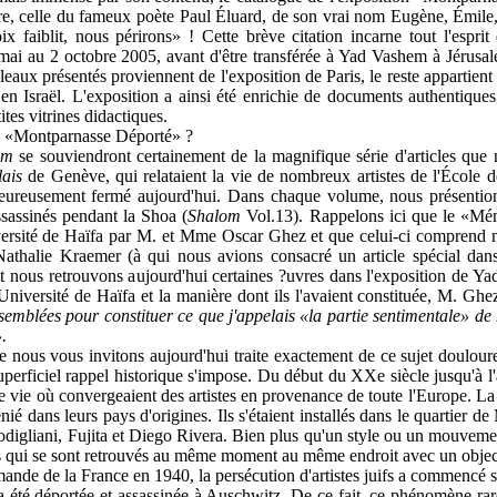
re, celle du fameux poète Paul Éluard, de son vrai nom Eugène, Émile, 
ix faiblit, nous périrons» ! Cette brève citation incarne tout l'espri
i au 2 octobre 2005, avant d'être transférée à Yad Vashem à Jérusale
leaux présentés proviennent de l'exposition de Paris, le reste appartient
en Israël. L'exposition a ainsi été enrichie de documents authentiques,
ites vitrines didactiques.
re «Montparnasse Déporté» ?
om
se souviendront certainement de la magnifique série d'articles que
lais
de Genève, qui relataient la vie de nombreux artistes de l'École de
ureusement fermé aujourd'hui. Dans chaque volume, nous présentions
assassinés pendant la Shoa (
Shalom
Vol.13). Rappelons ici que le «Mémo
versité de Haïfa par M. et Mme Oscar Ghez et que celui-ci comprend 
Nathalie Kraemer (à qui nous avions consacré un article spécial da
 nous retrouvons aujourd'hui certaines ?uvres dans l'exposition de Yad
iversité de Haïfa et la manière dont ils l'avaient constituée, M. Ghe
emblées pour constituer ce que j'appelais «la partie sentimentale» de m
.
e nous vous invitons aujourd'hui traite exactement de ce sujet douloure
 superficiel rappel historique s'impose. Du début du XXe siècle jusqu'à
de vie où convergeaient des artistes en provenance de toute l'Europe. La 
énié dans leurs pays d'origines. Ils s'étaient installés dans le quartier d
igliani, Fujita et Diego Rivera. Bien plus qu'un style ou un mouvement, 
es qui se sont retrouvés au même moment au même endroit avec un objec
ande de la France en 1940, la persécution d'artistes juifs a commencé s
 a été déportée et assassinée à Auschwitz. De ce fait, ce phénomène rare 